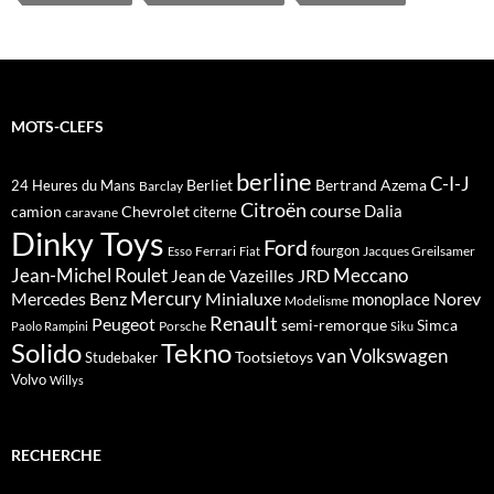
MOTS-CLEFS
berline
C-I-J
Berliet
Bertrand Azema
24 Heures du Mans
Barclay
Citroën
course
Dalia
camion
Chevrolet
citerne
caravane
Dinky Toys
Ford
fourgon
Ferrari
Jacques Greilsamer
Esso
Fiat
Meccano
Jean-Michel Roulet
JRD
Jean de Vazeilles
Mercedes Benz
Mercury
Minialuxe
Norev
monoplace
Modelisme
Renault
Peugeot
semi-remorque
Simca
Porsche
Paolo Rampini
Siku
Solido
Tekno
van
Volkswagen
Tootsietoys
Studebaker
Volvo
Willys
RECHERCHE