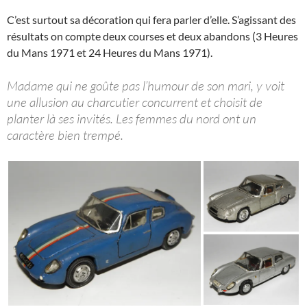
C’est surtout sa décoration qui fera parler d’elle. S’agissant des
résultats on compte deux courses et deux abandons (3 Heures
du Mans 1971 et 24 Heures du Mans 1971).
Madame qui ne goûte pas l’humour de son mari, y voit
une allusion au charcutier concurrent et choisit de
planter là ses invités. Les femmes du nord ont un
caractère bien trempé.