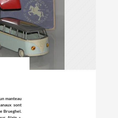
d’un manteau
canaux sont
 de Brueghel.
ur Alain »,