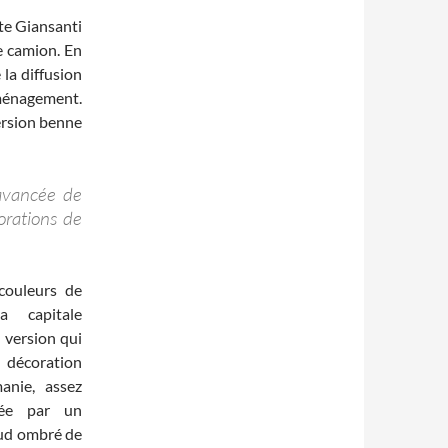
te Giansanti
e camion. En
 la diffusion
éménagement.
version benne
avancée de
orations de
couleurs de
a capitale
e version qui
 décoration
anie, assez
cée par un
aud ombré de