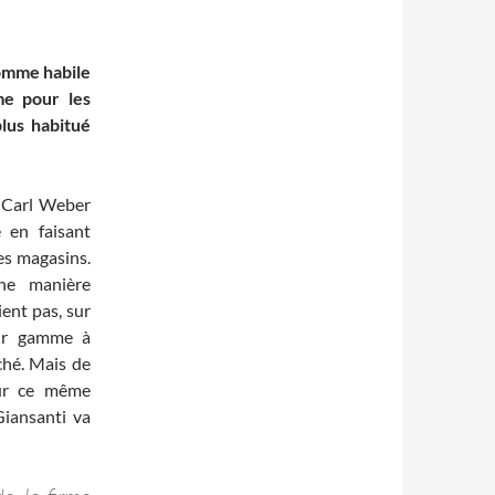
homme habile
me pour les
lus habitué
z Carl Weber
 en faisant
es magasins.
une manière
ient pas, sur
eur gamme à
ché. Mais de
our ce même
Giansanti va