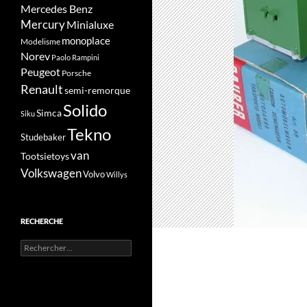
Mercedes Benz
Mercury
Minialuxe
monoplace
Modelisme
Norev
Paolo Rampini
Peugeot
Porsche
Renault
semi-remorque
Solido
Simca
Siku
Tekno
Studebaker
van
Tootsietoys
Volkswagen
Volvo
Willys
RECHERCHE
Rechercher :