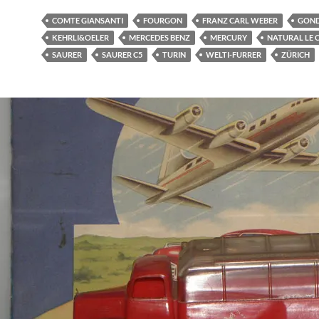
COMTE GIANSANTI
FOURGON
FRANZ CARL WEBER
GON
KEHRLI&OELER
MERCEDES BENZ
MERCURY
NATURAL LE 
SAURER
SAURER C5
TURIN
WELTI-FURRER
ZÜRICH