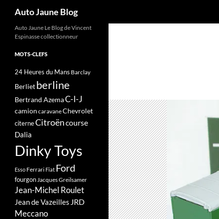
Recherche
Auto Jaune Blog
Auto Jaune Le Blog de Vincent
Espinasse collectionneur
MOTS-CLEFS
24 Heures du Mans
Barclay
berline
Berliet
C-I-J
Bertrand Azema
camion
Chevrolet
caravane
Citroën
course
citerne
Dalia
Dinky Toys
Ford
Ferrari
Esso
Fiat
fourgon
Jacques Greilsamer
Jean-Michel Roulet
JRD
Jean de Vazeilles
Meccano