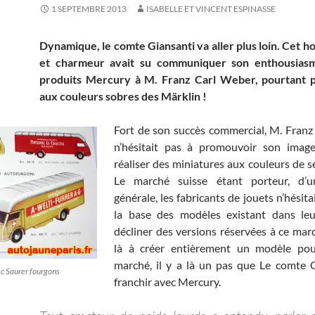
1 SEPTEMBRE 2013
ISABELLE ET VINCENT ESPINASSE
Dynamique, le comte Giansanti va aller plus loin. Cet 
et charmeur avait su communiquer son enthousias
produits Mercury à M. Franz Carl Weber, pourtant p
aux couleurs sobres des Märklin !
Fort de son succès commercial, M. Fran
n’hésitait pas à promouvoir son image
réaliser des miniatures aux couleurs de s
Le marché suisse étant porteur, d’
générale, les fabricants de jouets n’hésita
la base des modèles existant dans l
décliner des versions réservées à ce mar
là à créer entièrement un modèle p
marché, il y a là un pas que Le comte 
c Saurer fourgons
franchir avec Mercury.