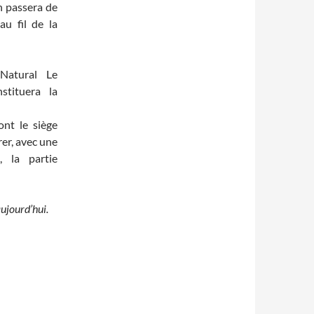
n passera de
au fil de la
Natural Le
stituera la
ont le siège
orer, avec une
, la partie
aujourd’hui.