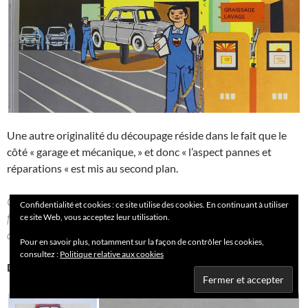
Une autre originalité du découpage réside dans le fait que le
côté « garage et mécanique, » et donc « l’aspect pannes et
réparations « est mis au second plan.
On voit bien un pompiste, un peu triste, devant la
Confidentialité et cookies : ce site utilise des cookies. En continuant à utiliser
frugalité de l’auto à la pompe et, en arrière plan, un pont
ce site Web, vous acceptez leur utilisation.
de graissage…rien que de la routine.
Pour en savoir plus, notamment sur la façon de contrôler les cookies,
consultez :
Politique relative aux cookies
De toute façon une Simca cela ne tombe pas en panne.