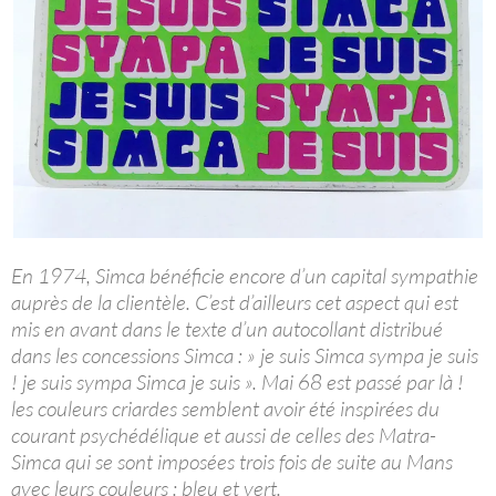
En 1974, Simca bénéficie encore d’un capital sympathie
auprès de la clientèle. C’est d’ailleurs cet aspect qui est
mis en avant dans le texte d’un autocollant distribué
dans les concessions Simca : » je suis Simca sympa je suis
! je suis sympa Simca je suis ». Mai 68 est passé par là !
les couleurs criardes semblent avoir été inspirées du
courant psychédélique et aussi de celles des Matra-
Simca qui se sont imposées trois fois de suite au Mans
avec leurs couleurs : bleu et vert.