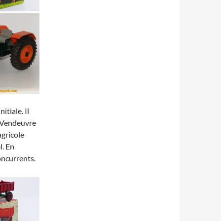
itiale. Il
, Vendeuvre
agricole
l. En
oncurrents.