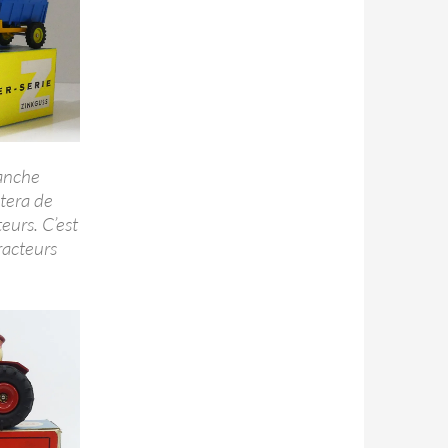
ranche
itera de
eurs. C’est
racteurs