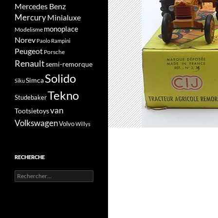
Mercedes Benz
Mercury
Minialuxe
monoplace
Modelisme
Norev
Paolo Rampini
Peugeot
Porsche
Renault
semi-remorque
Solido
Simca
Siku
Tekno
Studebaker
van
Tootsietoys
Volkswagen
Volvo
Willys
RECHERCHE
Rechercher :