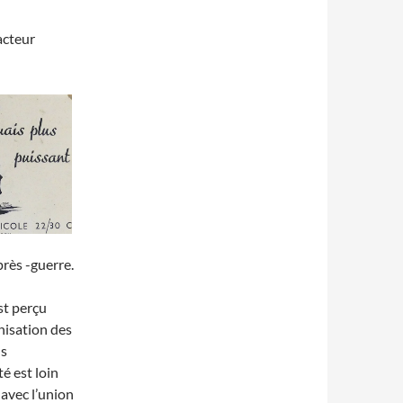
acteur
près -guerre.
st perçu
nisation des
ds
é est loin
 avec l’union