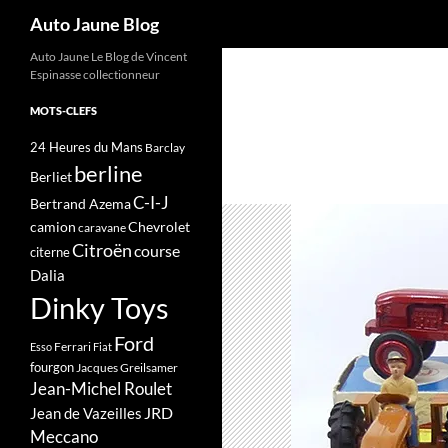
Recherche
Auto Jaune Blog
Auto Jaune Le Blog de Vincent
Espinasse collectionneur
MOTS-CLEFS
24 Heures du Mans
Barclay
berline
Berliet
C-I-J
Bertrand Azema
camion
Chevrolet
caravane
Citroën
course
citerne
Dalia
Dinky Toys
Ford
Ferrari
Esso
Fiat
fourgon
Jacques Greilsamer
Jean-Michel Roulet
JRD
Jean de Vazeilles
Meccano