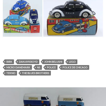
BIRK
DAN AYKROYD
JOHN BELUSHI
LEGO
MICRO DANEMARK
NS
POLICE
POLICE DE CHICAGO
TEKNO
THE BLUES BROTHERS