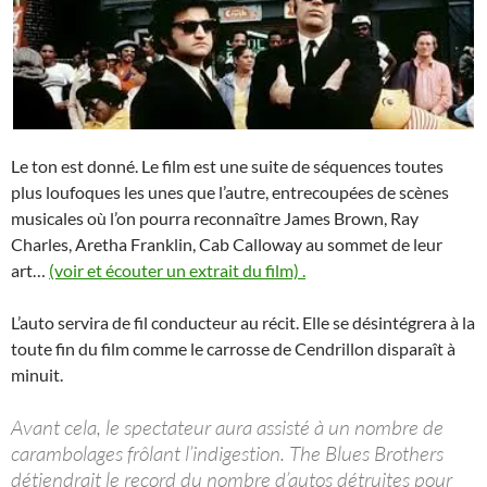
Le ton est donné. Le film est une suite de séquences toutes
plus loufoques les unes que l’autre, entrecoupées de scènes
musicales où l’on pourra reconnaître James Brown, Ray
Charles, Aretha Franklin, Cab Calloway au sommet de leur
art…
(voir et écouter un extrait du film) .
L’auto servira de fil conducteur au récit. Elle se désintégrera à la
toute fin du film comme le carrosse de Cendrillon disparaît à
minuit.
Avant cela, le spectateur aura assisté à un nombre de
carambolages frôlant l’indigestion. The Blues Brothers
détiendrait le record du nombre d’autos détruites pour