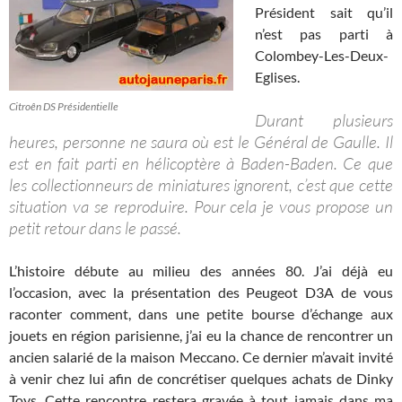
Président sait qu’il
n’est pas parti à
Colombey-Les-Deux-
Eglises.
Citroên DS Présidentielle
Durant plusieurs
heures, personne ne saura où est le Général de Gaulle. Il
est en fait parti en hélicoptère à Baden-Baden. Ce que
les collectionneurs de miniatures ignorent, c’est que cette
situation va se reproduire. Pour cela je vous propose un
petit retour dans le passé.
L’histoire débute au milieu des années 80. J’ai déjà eu
l’occasion, avec la présentation des Peugeot D3A de vous
raconter comment, dans une petite bourse d’échange aux
jouets en région parisienne, j’ai eu la chance de rencontrer un
ancien salarié de la maison Meccano. Ce dernier m’avait invité
à venir chez lui afin de concrétiser quelques achats de Dinky
Toys. Cette rencontre restera gravée à tout jamais dans ma