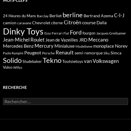
MOTS-CLEFS
berline
C-I-J
Berliet
Bertrand Azema
24 Heures du Mans
Barclay
Citroën
course
Dalia
camion
Chevrolet
citerne
caravane
Dinky Toys
Ford
fourgon
Ferrari
Jacques Greilsamer
Esso
Fiat
Meccano
Jean-Michel Roulet
JRD
Jean de Vazeilles
Mercedes Benz
Mercury
Minialuxe
Norev
monoplace
Modelisme
Renault
Peugeot
semi-remorque
Simca
Porsche
Paolo Rampini
Siku
Solido
Tekno
van
Volkswagen
Tootsietoys
Studebaker
Volvo
Willys
RECHERCHE
Rechercher :