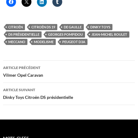
CITROËN
CITROËN DS 19
DE GAULLE
DINKY TOYS
DS PRÉSIDENTIELLE
GEORGES POMPIDOU
JEAN-MICHEL ROULET
MECCANO
MODELISME
PEUGEOT D3A
Navigation
ARTICLE PRÉCÉDENT
des
Vilmer Opel Caravan
articles
ARTICLE SUIVANT
Dinky Toys Citroën DS présidentielle