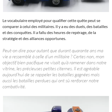
Le vocabulaire employé pour qualifier cette quête peut se
comparer à celui des militaires. Il y a eu des duels, des batailles
et des conquêtes. Il a fallu des heures de repérage, de la
stratégie et des alliances opportunes.
Peut-on dire pour autant que durant quarante ans ma
vie a ressemblé à celle d’un militaire ? Certes non, mon
objectif bien pacifique ne visait qu’à ramener dans notre
vitrine, les précieuses petites citernes. Il est agréable
aujourd’hui de se rappeler les batailles gagnées mais
aussi les batailles perdues qui ont sû renforcer notre
combativité.