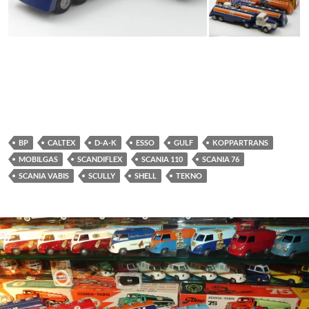
BP
CALTEX
D-A-K
ESSO
GULF
KOPPARTRANS
MOBILGAS
SCANDIFLEX
SCANIA 110
SCANIA 76
SCANIA VABIS
SCULLY
SHELL
TEKNO