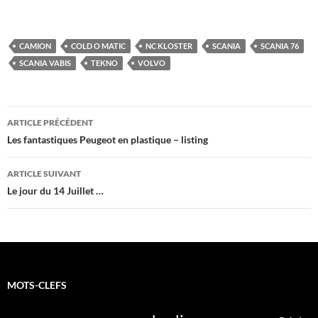
CAMION
COLD O MATIC
NC KLOSTER
SCANIA
SCANIA 76
SCANIA VABIS
TEKNO
VOLVO
Navigation
ARTICLE PRÉCÉDENT
des
Les fantastiques Peugeot en plastique – listing
articles
ARTICLE SUIVANT
Le jour du 14 Juillet …
MOTS-CLEFS