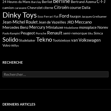
berline
C-I-J
Berliet
Bertrand Azema
24 Heures du Mans
Barclay
Citroën
course
Dalia
camion
Chevrolet
citerne
caravane
Dinky Toys
Ford
fourgon
Ferrari
Jacques Greilsamer
Esso
Fiat
Meccano
Jean-Michel Roulet
JRD
Jean de Vazeilles
Mercedes Benz
Mercury
Minialuxe
Norev
monoplace
Modelisme
Renault
Peugeot
semi-remorque
Simca
Porsche
Paolo Rampini
Siku
Solido
Tekno
van
Volkswagen
Tootsietoys
Studebaker
Volvo
Willys
RECHERCHE
Rechercher :
DERNIERS ARTICLES