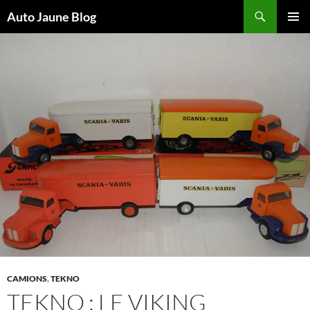
Recherche
Auto Jaune Blog
ALLER
MENU
AU
PRINCI
CONTENU
CAMIONS
,
TEKNO
TEKNO : LE VIKING