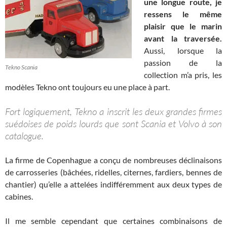
une longue route, je
ressens le même
plaisir que le marin
avant la traversée.
Aussi, lorsque la
passion de la
Tekno Scania
collection m’a pris, les
modèles Tekno ont toujours eu une place à part.
Fort logiquement, Tekno a inscrit les deux grandes firmes
suédoises de poids lourds que sont Scania et Volvo à son
catalogue.
La firme de Copenhague a conçu de nombreuses déclinaisons
de carrosseries (bâchées, ridelles, citernes, fardiers, bennes de
chantier) qu’elle a attelées indifféremment aux deux types de
cabines.
Il me semble cependant que certaines combinaisons de