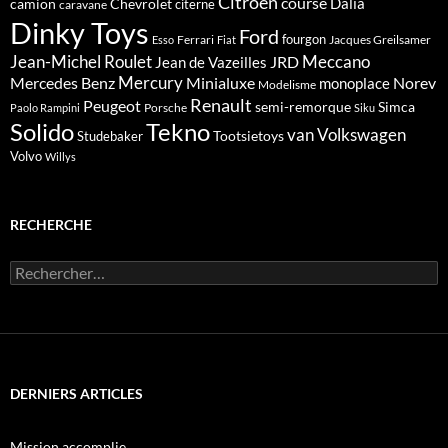
Citroën
course
Dalia
camion
Chevrolet
citerne
caravane
Dinky Toys
Ford
fourgon
Ferrari
Jacques Greilsamer
Esso
Fiat
Meccano
Jean-Michel Roulet
JRD
Jean de Vazeilles
Mercedes Benz
Mercury
Minialuxe
Norev
monoplace
Modelisme
Renault
Peugeot
semi-remorque
Simca
Porsche
Paolo Rampini
Siku
Solido
Tekno
van
Volkswagen
Tootsietoys
Studebaker
Volvo
Willys
RECHERCHE
Rechercher :
DERNIERS ARTICLES
Mission accomplie