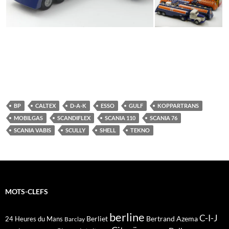
BP
CALTEX
D-A-K
ESSO
GULF
KOPPARTRANS
MOBILGAS
SCANDIFLEX
SCANIA 110
SCANIA 76
SCANIA VABIS
SCULLY
SHELL
TEKNO
MOTS-CLEFS
berline
C-I-J
Berliet
Bertrand Azema
24 Heures du Mans
Barclay