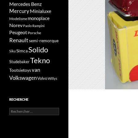
Mercedes Benz
Mercury
Minialuxe
monoplace
Modelisme
Norev
Paolo Rampini
Peugeot
Porsche
Renault
semi-remorque
Solido
Simca
Siku
Tekno
Studebaker
van
Tootsietoys
Volkswagen
Volvo
Willys
RECHERCHE
Rechercher :