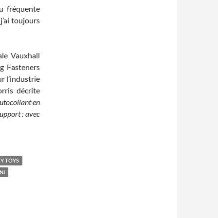
u fréquente
j’ai toujours
nale Vauxhall
ng Fasteners
r l’industrie
rris décrite
autocollant en
upport : avec
Y TOYS
NI