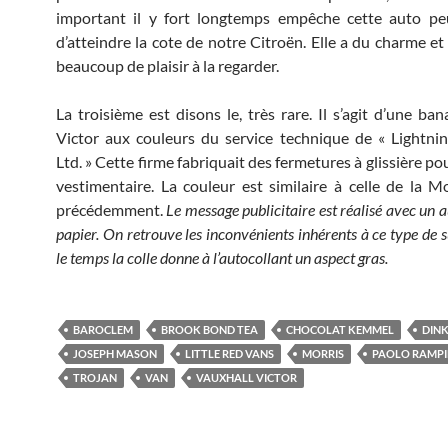
important il y fort longtemps empêche cette auto pe
d’atteindre la cote de notre Citroën. Elle a du charme et 
beaucoup de plaisir à la regarder.
La troisième est disons le, très rare. Il s’agit d’une ba
Victor aux couleurs du service technique de « Lightni
Ltd. » Cette firme fabriquait des fermetures à glissière pou
vestimentaire. La couleur est similaire à celle de la Mo
précédemment.
Le message publicitaire est réalisé avec un 
papier. On retrouve les inconvénients inhérents à ce type de s
le temps la colle donne à l’autocollant un aspect gras.
BAROCLEM
BROOK BOND TEA
CHOCOLAT KEMMEL
DINK
JOSEPH MASON
LITTLE RED VANS
MORRIS
PAOLO RAMPI
TROJAN
VAN
VAUXHALL VICTOR