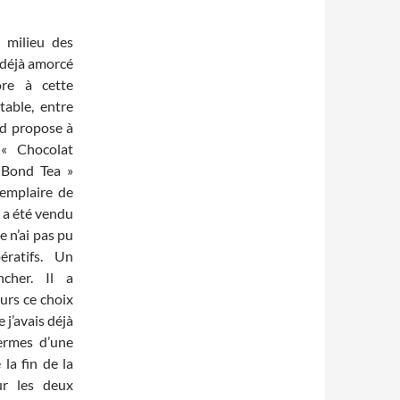
 milieu des
 déjà amorcé
re à cette
able, entre
nd propose à
 « Chocolat
 Bond Tea »
xemplaire de
 a été vendu
 n’ai pas pu
ératifs. Un
ncher. Il a
urs ce choix
 j’avais déjà
ermes d’une
 la fin de la
ur les deux