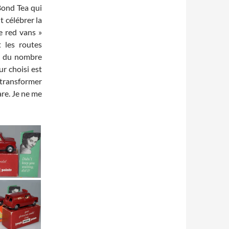
 Bond Tea qui
 célébrer la
e red vans »
 les routes
nt du nombre
ur choisi est
 transformer
re. Je ne me