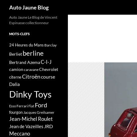
Recherche
Auto Jaune Blog
Auto Jaune Le Blog de Vincent
Espinasse collectionneur
MOTS-CLEFS
24 Heures du Mans
Barclay
berline
Berliet
C-I-J
Bertrand Azema
camion
Chevrolet
caravane
Citroën
course
citerne
Dalia
Dinky Toys
Ford
Ferrari
Esso
Fiat
fourgon
Jacques Greilsamer
Jean-Michel Roulet
JRD
Jean de Vazeilles
Meccano