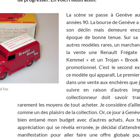
La scène se passe à Genève au
années 90. La bourse de Genève a
son déclin mais demeure enco
époque de bonne tenue. Sur sa t
autres modèles rares, un marcha
la vente une Renault Frégate
Kemmel » et un Trojan « Brook
promotionnel. C’est le second e
ce modèle qui apparaît. Le premier
dans une vente aux enchères que je
d Tea
suivre en raison d’autres imp
collectionneur doit savoir tra
rarement les moyens de tout acheter. Je considère d’aille
comme un des plaisirs de la collection. Or, ce jour à Genève
bien entamé mon budget avec d’autres achats. Aux t
appréciation qui se révéla erronée, je décidai d’attendre
manifestation pour aller faire une offre globale po