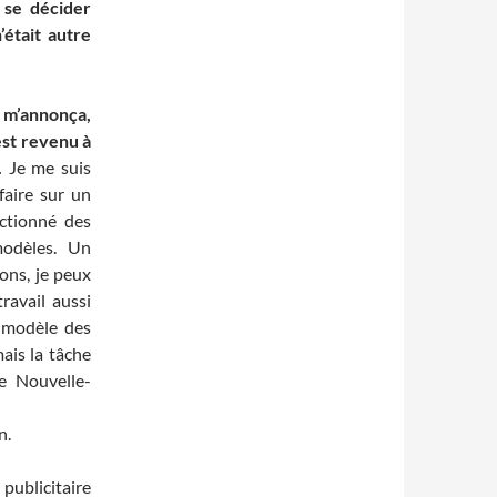
 se décider
était autre
r m’annonça,
est revenu à
.
Je me suis
faire sur un
ctionné des
modèles. Un
ions, je peux
ravail aussi
es modèle des
ais la tâche
e Nouvelle-
n.
 publicitaire