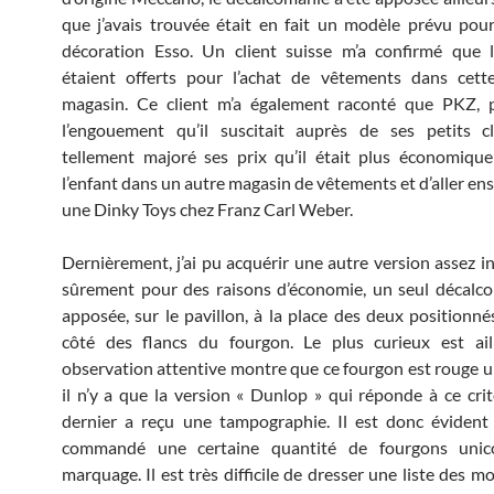
que j’avais trouvée était en fait un modèle prévu pour
décoration Esso. Un client suisse m’a confirmé que 
étaient offerts pour l’achat de vêtements dans cett
magasin. Ce client m’a également raconté que PKZ, p
l’engouement qu’il suscitait auprès de ses petits cl
tellement majoré ses prix qu’il était plus économiqu
l’enfant dans un autre magasin de vêtements et d’aller en
une Dinky Toys chez Franz Carl Weber.
Dernièrement, j’ai pu acquérir une autre version assez in
sûrement pour des raisons d’économie, un seul décalc
apposée, sur le pavillon, à la place des deux positionn
côté des flancs du fourgon. Le plus curieux est ail
observation attentive montre que ce fourgon est rouge un
il n’y a que la version « Dunlop » qui réponde à ce crit
dernier a reçu une tampographie. Il est donc éviden
commandé une certaine quantité de fourgons unic
marquage. Il est très difficile de dresser une liste des 