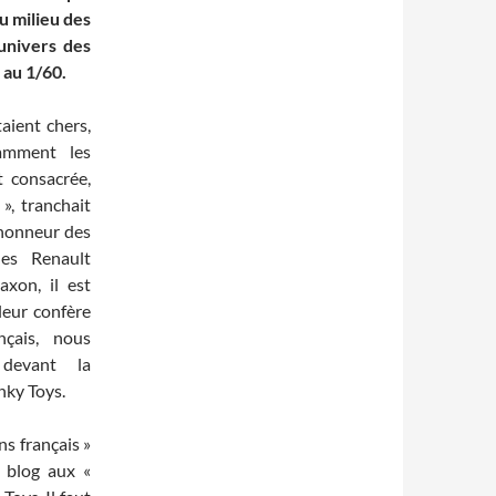
au milieu des
univers des
3 au 1/60.
taient chers,
amment les
t consacrée,
 », tranchait
l’honneur des
es Renault
xon, il est
leur confère
çais, nous
devant la
nky Toys.
ns français »
u blog aux «