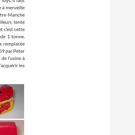
Toys. Il faut
 à merveille
outre-Manche
lleurs tenté
t c’est cette
 de 1 tonne.
ra remplacée
59 par Peter
de l’usine à
’acquérir les