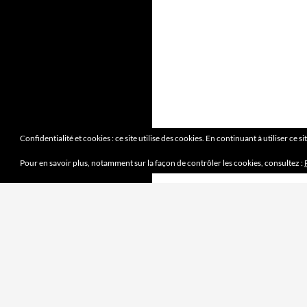
Confidentialité et cookies : ce site utilise des cookies. En continuant à utiliser ce s
Pour en savoir plus, notamment sur la façon de contrôler les cookies, consultez :
DERNIERS ARTICLES
Mission accomplie
4 juin 2023