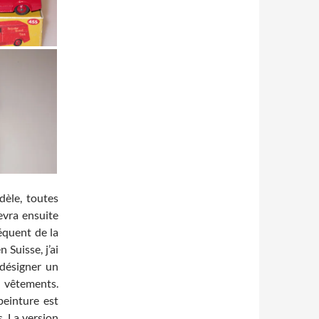
dèle, toutes
cevra ensuite
réquent de la
 Suisse, j’ai
 désigner un
 vêtements.
peinture est
. La version