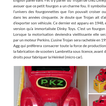
English panel vans » et d’y parler du Trojan de chez Dinky 
avouer que ce petit fourgon a un charme fou. Il symbolise
l’univers des fourgonnettes que l’on pouvait croiser 
dans les années cinquante. Je doute que Trojan ait d’ai
d’exporter son véhicule. Ce dernier est apparu en 1948, e
version qu’a immortalisée Dinky Toys. C’est un fourgon
Lorsque la motorisation deviendra vieillissante elle se
par un moteur Perkins. L’usine Trojan sera rachetée en 19
Agg qui préfèrera consacrer toute la force de production 
la fabrication de scooters Lambretta sous licence, avant d
droits pour fabriquer la Heinkel (micro car).