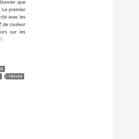
ntionner que
. Le premier
rclé avec les
Z de couleur
ors sur les
!
ER
TROJAN