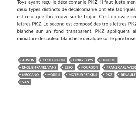
Toys ayant reçu le décalcomanie PKZ. Il faut juste me
deux types distincts de décalcomanie ont été fabriqués
est celui que l’on trouve sur le Trojan. C’est un ovale ce
lettres PKZ. Le second est composé des trois lettres PK
blanche sur un fond transparent. PKZ appliquera al
miniature de couleur blanche le décalque sur le pare brise 
AUSTIN
CECIL GIBSON
DINKY TOYS
DUNLOP
ENGLISH PANEL VANS
ESSO
FOURGON
FRANZ CARL WEB
MECCANO
MORRIS
MOTEUR PERKINS
PKZ
RENAULT
VAN