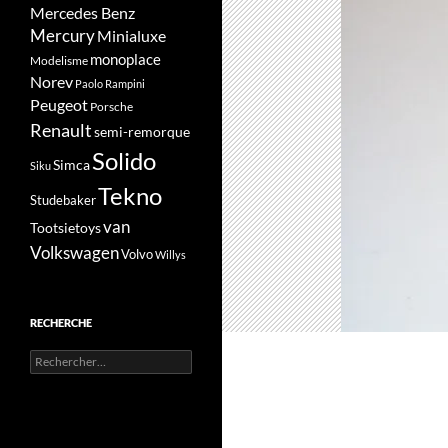
Mercedes Benz
Mercury
Minialuxe
monoplace
Modelisme
Norev
Paolo Rampini
Peugeot
Porsche
Renault
semi-remorque
Solido
Simca
Siku
Tekno
Studebaker
van
Tootsietoys
Volkswagen
Volvo
Willys
RECHERCHE
Rechercher :