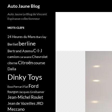
Recherche
Auto Jaune Blog
Auto Jaune Le Blog de Vincent
Espinasse collectionneur
MOTS-CLEFS
24 Heures du Mans
Barclay
berline
Berliet
C-I-J
Bertrand Azema
camion
Chevrolet
caravane
Citroën
course
citerne
Dalia
Dinky Toys
Ford
Ferrari
Esso
Fiat
fourgon
Jacques Greilsamer
Jean-Michel Roulet
JRD
Jean de Vazeilles
Meccano