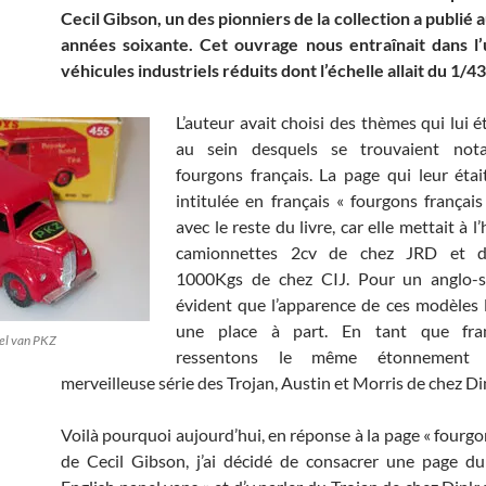
Cecil Gibson, un des pionniers de la collection a publié 
années soixante. Cet ouvrage nous entraînait dans l’
véhicules industriels réduits dont l’échelle allait du 1/4
L’auteur avait choisi des thèmes qui lui é
au sein desquels se trouvaient not
fourgons français. La page qui leur étai
intitulée en français « fourgons français
avec le reste du livre, car elle mettait à 
camionnettes 2cv de chez JRD et d
1000Kgs de chez CIJ. Pour un anglo-sa
évident que l’apparence de ces modèles 
une place à part. En tant que fran
nel van PKZ
ressentons le même étonnement 
merveilleuse série des Trojan, Austin et Morris de chez Di
Voilà pourquoi aujourd’hui, en réponse à la page « fourgo
de Cecil Gibson, j’ai décidé de consacrer une page d