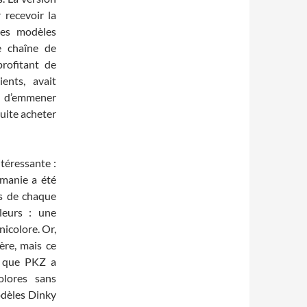
 recevoir la
les modèles
e chaîne de
rofitant de
ients, avait
e d’emmener
suite acheter
téressante :
omanie a été
és de chaque
leurs : une
icolore. Or,
ère, mais ce
t que PKZ a
olores sans
modèles Dinky