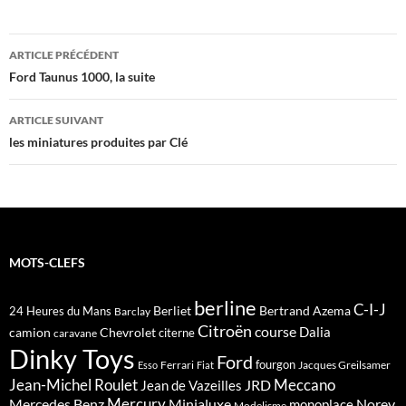
Navigation
ARTICLE PRÉCÉDENT
des
Ford Taunus 1000, la suite
articles
ARTICLE SUIVANT
les miniatures produites par Clé
MOTS-CLEFS
berline
C-I-J
Berliet
Bertrand Azema
24 Heures du Mans
Barclay
Citroën
course
Dalia
camion
Chevrolet
citerne
caravane
Dinky Toys
Ford
fourgon
Ferrari
Jacques Greilsamer
Esso
Fiat
Meccano
Jean-Michel Roulet
JRD
Jean de Vazeilles
Mercedes Benz
Mercury
Minialuxe
Norev
monoplace
Modelisme