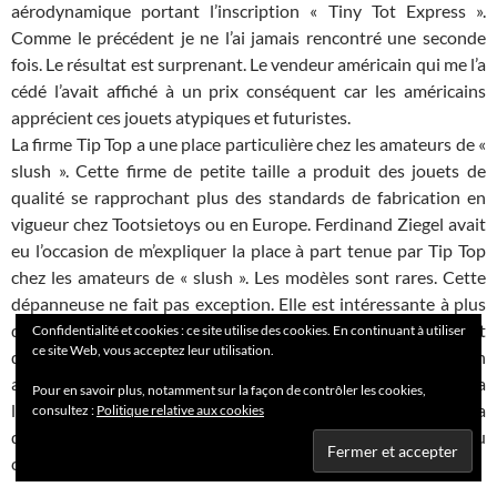
aérodynamique portant l’inscription « Tiny Tot Express ».
Comme le précédent je ne l’ai jamais rencontré une seconde
fois. Le résultat est surprenant. Le vendeur américain qui me l’a
cédé l’avait affiché à un prix conséquent car les américains
apprécient ces jouets atypiques et futuristes.
La firme Tip Top a une place particulière chez les amateurs de «
slush ». Cette firme de petite taille a produit des jouets de
qualité se rapprochant plus des standards de fabrication en
vigueur chez Tootsietoys ou en Europe. Ferdinand Ziegel avait
eu l’occasion de m’expliquer la place à part tenue par Tip Top
chez les amateurs de « slush ». Les modèles sont rares. Cette
dépanneuse ne fait pas exception. Elle est intéressante à plus
d’un titre, notamment par la présence du chariot permettant
Confidentialité et cookies : ce site utilise des cookies. En continuant à utiliser
ce site Web, vous acceptez leur utilisation.
d’enlever l’auto. La dame en vert, élégamment assortie à son
auto, n’a pas tenu compte des indications relatives à la
Pour en savoir plus, notamment sur la façon de contrôler les cookies,
limitation de la durée de stationnement (1 hour). Elle devra
consultez :
Politique relative aux cookies
donc aller chercher sa Chrysler de chez Kansas à la fourrière du
coin.