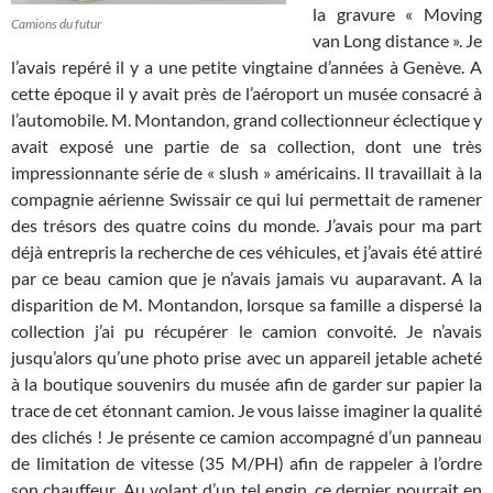
la gravure « Moving
Camions du futur
van Long distance ». Je
l’avais repéré il y a une petite vingtaine d’années à Genève. A
cette époque il y avait près de l’aéroport un musée consacré à
l’automobile. M. Montandon, grand collectionneur éclectique y
avait exposé une partie de sa collection, dont une très
impressionnante série de « slush » américains. Il travaillait à la
compagnie aérienne Swissair ce qui lui permettait de ramener
des trésors des quatre coins du monde. J’avais pour ma part
déjà entrepris la recherche de ces véhicules, et j’avais été attiré
par ce beau camion que je n’avais jamais vu auparavant. A la
disparition de M. Montandon, lorsque sa famille a dispersé la
collection j’ai pu récupérer le camion convoité. Je n’avais
jusqu’alors qu’une photo prise avec un appareil jetable acheté
à la boutique souvenirs du musée afin de garder sur papier la
trace de cet étonnant camion. Je vous laisse imaginer la qualité
des clichés ! Je présente ce camion accompagné d’un panneau
de limitation de vitesse (35 M/PH) afin de rappeler à l’ordre
son chauffeur. Au volant d’un tel engin, ce dernier pourrait en