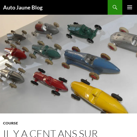
Recherche
Auto Jaune Blog
ALLER
MENU
AU
PRINCI
CONTENU
COURSE
IL Y A CENT ANS SUR