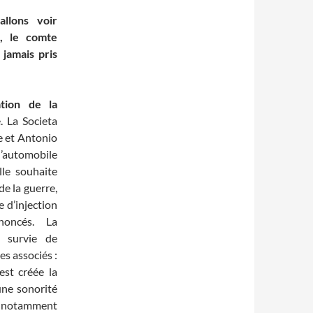
allons voir
, le comte
 jamais pris
tion de la
 La Societa
e et Antonio
’automobile
lle souhaite
 de la guerre,
 d’injection
oncés. La
a survie de
es associés :
’est créée la
une sonorité
le notamment