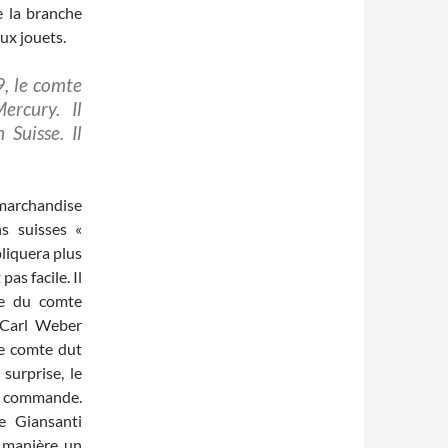
 la branche
ux jouets.
9, le comte
rcury. Il
Suisse. Il
 marchandise
s suisses «
liquera plus
pas facile. Il
me du comte
 Carl Weber
Le comte dut
surprise, le
e commande.
e Giansanti
 manière un