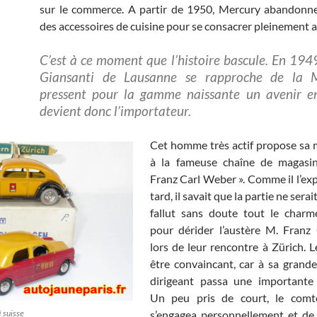
sur le commerce. A partir de 1950, Mercury abandonne
des accessoires de cuisine pour se consacrer pleinement a
C’est à ce moment que l’histoire bascule. En 194
Giansanti de Lausanne se rapproche de la Me
pressent pour la gamme naissante un avenir en 
devient donc l’importateur.
Cet homme très actif propose sa
à la fameuse chaîne de magasin
Franz Carl Weber ». Comme il l’exp
tard, il savait que la partie ne serait 
fallut sans doute tout le char
pour dérider l’austère M. Franz
lors de leur rencontre à Zürich. 
être convaincant, car à sa grande 
dirigeant passa une important
Un peu pris de court, le comt
 suisse
s’engagea personnellement et de