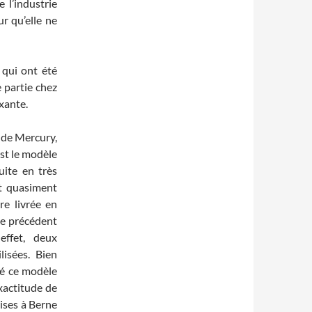
e l’industrie
r qu’elle ne
 qui ont été
 partie chez
xante.
 de Mercury,
est le modèle
uite en très
st quasiment
re livrée en
xte précédent
effet, deux
lisées. Bien
é ce modèle
exactitude de
rises à Berne