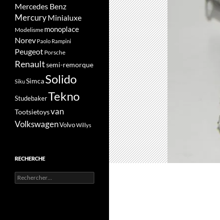
Mercedes Benz
Mercury
Minialuxe
monoplace
Modelisme
Norev
Paolo Rampini
Peugeot
Porsche
Renault
semi-remorque
Solido
Simca
Siku
Tekno
Studebaker
van
Tootsietoys
Volkswagen
Volvo
Willys
RECHERCHE
Rechercher :