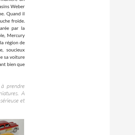
gasins Weber
ine. Quand il
uche froide.
arée par la
ble, Mercury
la région de
e, soucieux
de sa voiture
tant bien que
e à prendre
niatures. A
sérieuse et