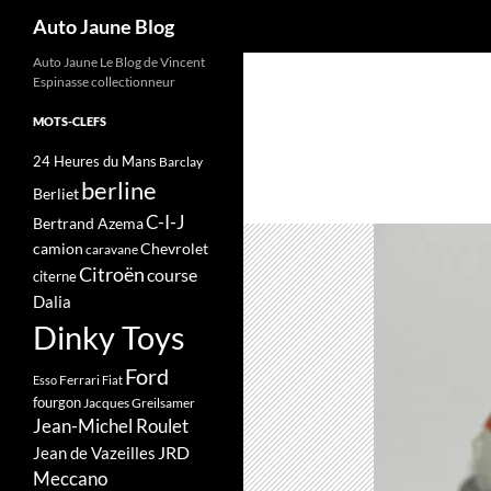
Recherche
Auto Jaune Blog
Auto Jaune Le Blog de Vincent
Espinasse collectionneur
MOTS-CLEFS
24 Heures du Mans
Barclay
berline
Berliet
C-I-J
Bertrand Azema
camion
Chevrolet
caravane
Citroën
course
citerne
Dalia
Dinky Toys
Ford
Ferrari
Esso
Fiat
fourgon
Jacques Greilsamer
Jean-Michel Roulet
JRD
Jean de Vazeilles
Meccano