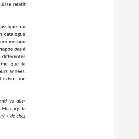
isse relatif
lassique du
on catalogue
une version
chappe pas à
ifférentes
irme que la
eurs années.
l existe une
nti va aller
c Mercury. Je
ury » de chez