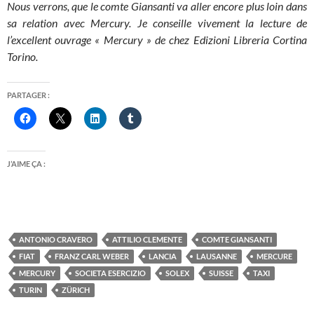
Nous verrons, que le comte Giansanti va aller encore plus loin dans
sa relation avec Mercury. Je conseille vivement la lecture de
l’excellent ouvrage « Mercury » de chez Edizioni Libreria Cortina
Torino.
PARTAGER :
J’AIME ÇA :
ANTONIO CRAVERO
ATTILIO CLEMENTE
COMTE GIANSANTI
FIAT
FRANZ CARL WEBER
LANCIA
LAUSANNE
MERCURE
MERCURY
SOCIETA ESERCIZIO
SOLEX
SUISSE
TAXI
TURIN
ZÜRICH