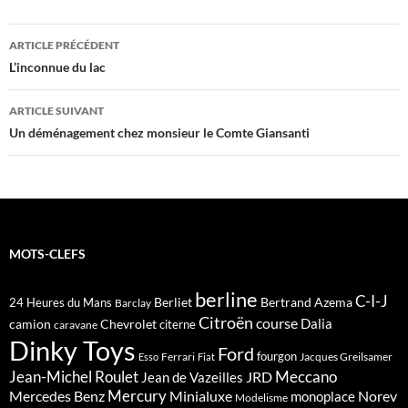
Navigation
ARTICLE PRÉCÉDENT
des
L’inconnue du lac
articles
ARTICLE SUIVANT
Un déménagement chez monsieur le Comte Giansanti
MOTS-CLEFS
berline
C-I-J
Berliet
Bertrand Azema
24 Heures du Mans
Barclay
Citroën
course
Dalia
camion
Chevrolet
citerne
caravane
Dinky Toys
Ford
fourgon
Ferrari
Jacques Greilsamer
Esso
Fiat
Meccano
Jean-Michel Roulet
JRD
Jean de Vazeilles
Mercedes Benz
Mercury
Minialuxe
Norev
monoplace
Modelisme