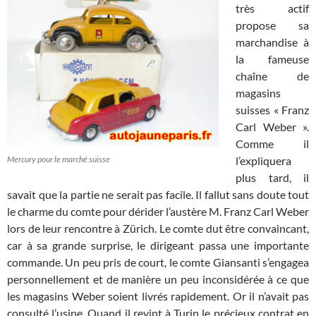
très actif
propose sa
marchandise à
la fameuse
chaîne de
magasins
suisses « Franz
Carl Weber ».
Comme il
Mercury pour le marché suisse
l’expliquera
plus tard, il
savait que la partie ne serait pas facile. Il fallut sans doute tout
le charme du comte pour dérider l’austère M. Franz Carl Weber
lors de leur rencontre à Zürich. Le comte dut être convaincant,
car à sa grande surprise, le dirigeant passa une importante
commande. Un peu pris de court, le comte Giansanti s’engagea
personnellement et de manière un peu inconsidérée à ce que
les magasins Weber soient livrés rapidement. Or il n’avait pas
consulté l’usine. Quand il revint à Turin le précieux contrat en