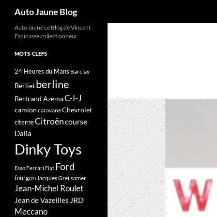
Recherche
Auto Jaune Blog
Auto Jaune Le Blog de Vincent
Espinasse collectionneur
MOTS-CLEFS
24 Heures du Mans
Barclay
berline
Berliet
C-I-J
Bertrand Azema
camion
Chevrolet
caravane
Citroën
course
citerne
Dalia
Dinky Toys
Ford
Ferrari
Esso
Fiat
fourgon
Jacques Greilsamer
Jean-Michel Roulet
JRD
Jean de Vazeilles
Meccano