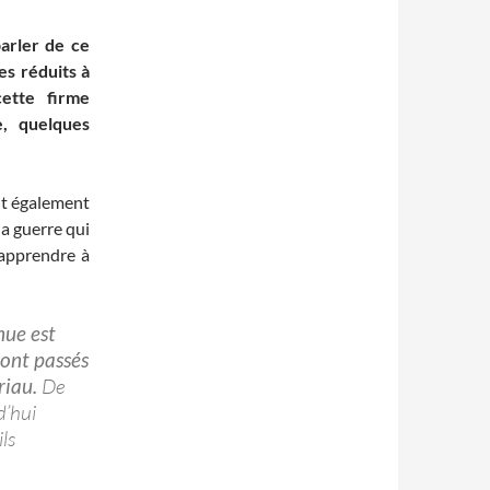
parler de ce
s réduits à
ette firme
e, quelques
it également
la guerre qui
r apprendre à
nue est
sont passés
riau.
De
d’hui
ils