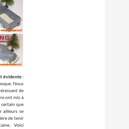
st évidente
:
époque. Nous
téressant de
re ont mis à
t certain que
 ailleurs se
ère de tenir
aine. Voici