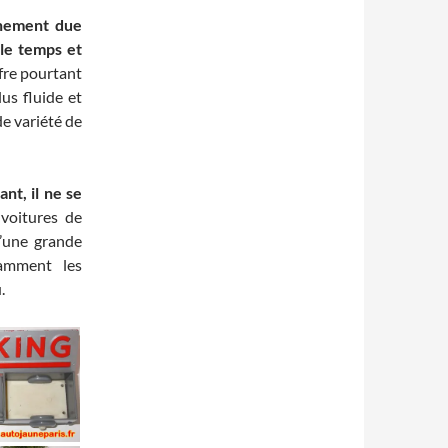
inement due
le temps et
ffre pourtant
lus fluide et
de variété de
ant, il ne se
 voitures de
u’une grande
tamment les
.