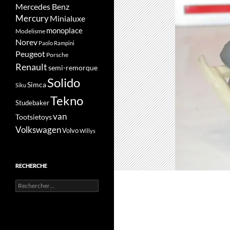
Mercedes Benz
Mercury
Minialuxe
monoplace
Modelisme
Norev
Paolo Rampini
Peugeot
Porsche
Renault
semi-remorque
Solido
Simca
Siku
Tekno
Studebaker
van
Tootsietoys
Volkswagen
Volvo
Willys
RECHERCHE
Rechercher :