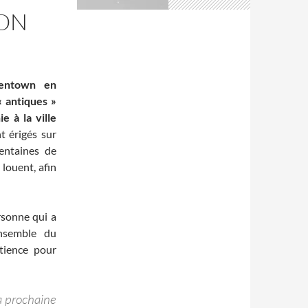
SON
lentown en
 antiques »
e à la ville
t érigés sur
centaines de
louent, afin
rsonne qui a
ensemble du
tience pour
a prochaine