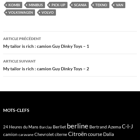
KOMBI
MINIBUS
PICK-UP
SCANIA
TEKNO
VAN
VOLKSWAGEN
VOLVO
Navigation
ARTICLE PRÉCÉDENT
des
My tailor is rich : camion Guy Dinky Toys – 1
articles
ARTICLE SUIVANT
My tailor is rich : camion Guy Dinky Toys – 2
MOTS-CLEFS
berline
C-I-J
Berliet
Bertrand Azema
24 Heures du Mans
Barclay
Citroën
course
Dalia
camion
Chevrolet
citerne
caravane