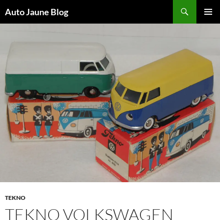
Recherche
Auto Jaune Blog
ALLER
MENU
AU
PRINCI
CONTENU
TEKNO
TEKNO VOLKSWAGEN