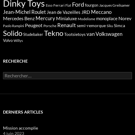
Dinky Toys
Ford
fourgon
Ferrari
Jacques Greilsamer
Esso
Fiat
Meccano
Jean-Michel Roulet
JRD
Jean de Vazeilles
Mercedes Benz
Mercury
Minialuxe
Norev
monoplace
Modelisme
Renault
Peugeot
semi-remorque
Simca
Porsche
Paolo Rampini
Siku
Solido
Tekno
van
Volkswagen
Tootsietoys
Studebaker
Volvo
Willys
RECHERCHE
Rechercher :
DERNIERS ARTICLES
Mission accomplie
4 juin 2023