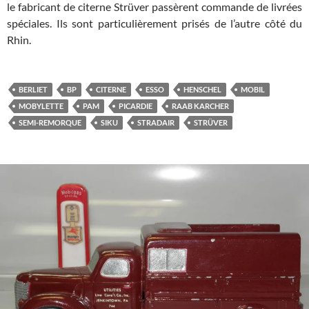
le fabricant de citerne Strüver passèrent commande de livrées
spéciales. Ils sont particulièrement prisés de l’autre côté du
Rhin.
BERLIET
BP
CITERNE
ESSO
HENSCHEL
MOBIL
MOBYLETTE
PAM
PICARDIE
RAAB KARCHER
SEMI-REMORQUE
SIKU
STRADAIR
STRÜVER