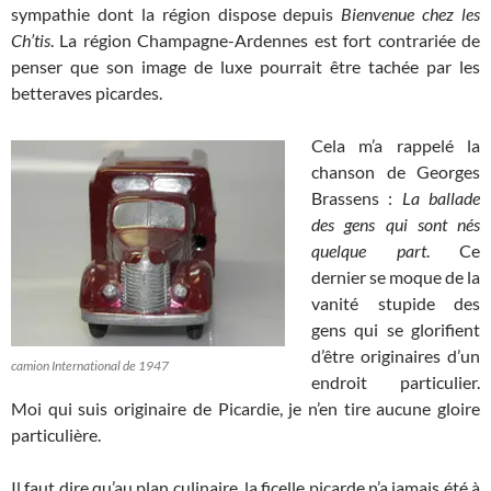
sympathie dont la région dispose depuis
Bienvenue chez les
Ch’tis
. La région Champagne-Ardennes est fort contrariée de
penser que son image de luxe pourrait être tachée par les
betteraves picardes.
Cela m’a rappelé la
chanson de Georges
Brassens :
La ballade
des gens qui sont nés
quelque part
. Ce
dernier se moque de la
vanité stupide des
gens qui se glorifient
d’être originaires d’un
camion International de 1947
endroit particulier.
Moi qui suis originaire de Picardie, je n’en tire aucune gloire
particulière.
Il faut dire qu’au plan culinaire, la ficelle picarde n’a jamais été à