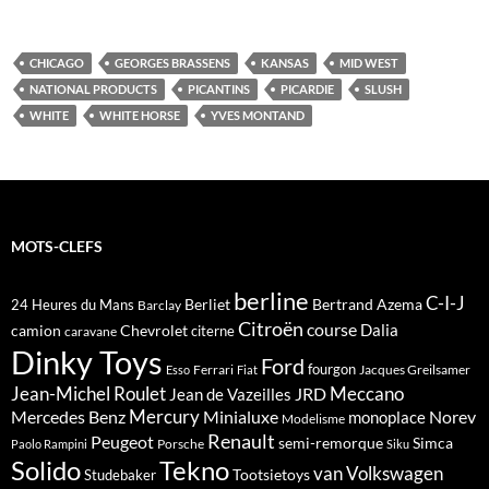
CHICAGO
GEORGES BRASSENS
KANSAS
MID WEST
NATIONAL PRODUCTS
PICANTINS
PICARDIE
SLUSH
WHITE
WHITE HORSE
YVES MONTAND
MOTS-CLEFS
berline
C-I-J
Berliet
Bertrand Azema
24 Heures du Mans
Barclay
Citroën
course
Dalia
camion
Chevrolet
citerne
caravane
Dinky Toys
Ford
fourgon
Ferrari
Jacques Greilsamer
Esso
Fiat
Meccano
Jean-Michel Roulet
JRD
Jean de Vazeilles
Mercedes Benz
Mercury
Minialuxe
Norev
monoplace
Modelisme
Renault
Peugeot
semi-remorque
Simca
Porsche
Paolo Rampini
Siku
Solido
Tekno
van
Volkswagen
Tootsietoys
Studebaker