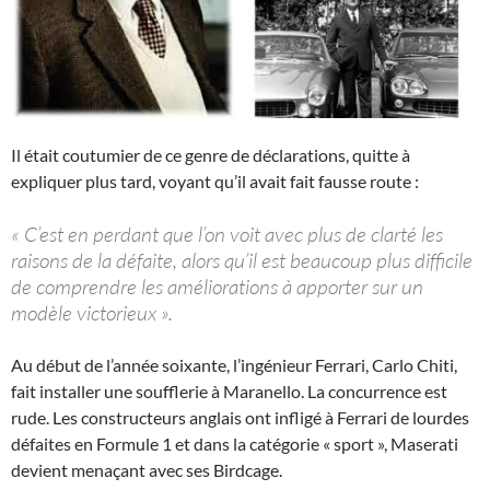
Il était coutumier de ce genre de déclarations, quitte à
expliquer plus tard, voyant qu’il avait fait fausse route :
« C’est en perdant que l’on voit avec plus de clarté les
raisons de la défaite, alors qu’il est beaucoup plus difficile
de comprendre les améliorations à apporter sur un
modèle victorieux ».
Au début de l’année soixante, l’ingénieur Ferrari, Carlo Chiti,
fait installer une soufflerie à Maranello. La concurrence est
rude. Les constructeurs anglais ont infligé à Ferrari de lourdes
défaites en Formule 1 et dans la catégorie « sport », Maserati
devient menaçant avec ses Birdcage.