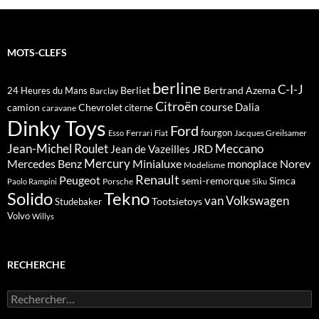
MOTS-CLEFS
berline
C-I-J
Berliet
Bertrand Azema
24 Heures du Mans
Barclay
Citroën
course
Dalia
camion
Chevrolet
citerne
caravane
Dinky Toys
Ford
fourgon
Ferrari
Jacques Greilsamer
Esso
Fiat
Meccano
Jean-Michel Roulet
JRD
Jean de Vazeilles
Mercedes Benz
Mercury
Minialuxe
Norev
monoplace
Modelisme
Renault
Peugeot
semi-remorque
Simca
Porsche
Paolo Rampini
Siku
Solido
Tekno
van
Volkswagen
Tootsietoys
Studebaker
Volvo
Willys
RECHERCHE
Rechercher :