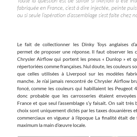
Toute la question est de savoir si l’Airflow a été i
fabriquée en France, c’est à dire injectée, peinte pu
ou si seule l’opération d’assemblage s’est faite chez n
Le fait de collectionner les Dinky Toys anglaises d’
permet de proposer une réponse. Il faut observer les 
Chrysler Airflow qui portent les pneus « Dunlop » et qu
répertoriées comme françaises. Nul doute, les couleurs s
que celles utilisées à Liverpool sur les modèles fabr
manche. Je n’ai jamais rencontré de Chrysler Airflow br
foncé, comme les couleurs qui habillaient les Peugeot 40
donc probable que les carrosseries étaient envoyées
France et que seul l’assemblage s’y faisait. On sait très
choix sont uniquement dictés par les taxes douanières et
commerciaux en vigueur à l’époque La finalité était de 
maximum la main d’œuvre locale.