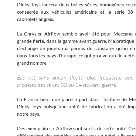
Dinky Toys lancera deux belles séries, homogènes cette 
consacrée aux véhicules américains et la série 38
cabriolets anglais.
La Chrysler Airflow semble avoir été pour Meccano 
grande fierté, dans la gamme avant guerre. Ma pratique
d’échange de jouets m’a permis de constater qu’on en
dans tous les pays d’Europe, ce qui prouve qu’elle a été
grand nombre.
Elle est sans aucun doute plus fréquente que 
modèles des séries 30 ou 24 d’avant-guerre.
La France tient une place à part dans l’histoire de M
Dinky Toys puisqu’une unité de fabrication a été imp
notre pays.
Des exemplaires d’Airflow sont sortis de cette unité. Ce
différencient des modèles anglais par un détail : ils son