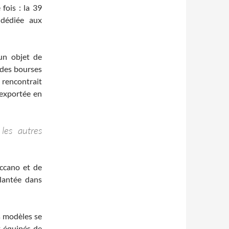
fois : la 39
 dédiée aux
un objet de
 des bourses
 rencontrait
 exportée en
les autres
eccano et de
lantée dans
s modèles se
t équipés de