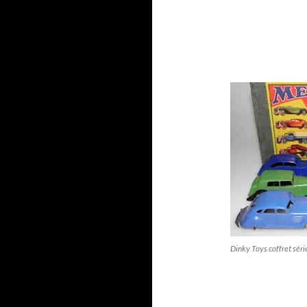
Dinky Toys coffret séri