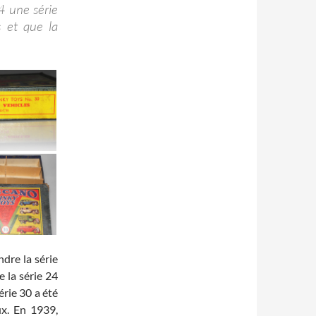
4 une série
s et que la
ndre la série
 la série 24
érie 30 a été
ux. En 1939,