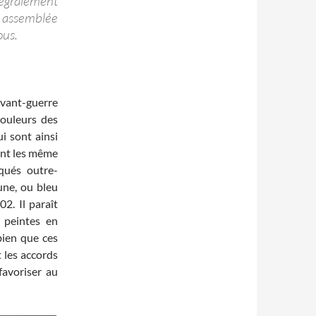
ntégralement
is assemblée
ous.
avant-guerre
couleurs des
i sont ainsi
ont les même
iqués outre-
une, ou bleu
2. Il paraît
 peintes en
 bien que ces
 les accords
favoriser au