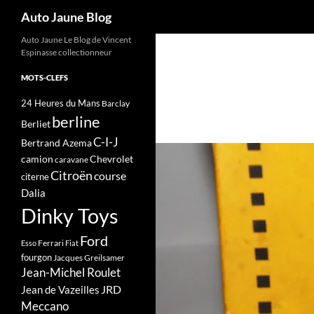
Recherche
Auto Jaune Blog
Auto Jaune Le Blog de Vincent
Espinasse collectionneur
MOTS-CLEFS
24 Heures du Mans
Barclay
berline
Berliet
C-I-J
Bertrand Azema
camion
Chevrolet
caravane
Citroën
course
citerne
Dalia
Dinky Toys
Ford
Ferrari
Esso
Fiat
fourgon
Jacques Greilsamer
Jean-Michel Roulet
JRD
Jean de Vazeilles
Meccano