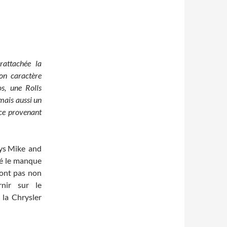
rattachée la
son caractère
os, une Rolls
mais aussi un
ce provenant
oys Mike and
vé le manque
’ont pas non
rnir sur le
la Chrysler