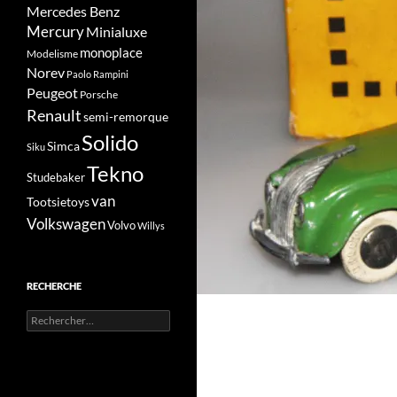
Mercedes Benz
Mercury
Minialuxe
monoplace
Modelisme
Norev
Paolo Rampini
Peugeot
Porsche
Renault
semi-remorque
Solido
Simca
Siku
Tekno
Studebaker
van
Tootsietoys
Volkswagen
Volvo
Willys
RECHERCHE
Rechercher :