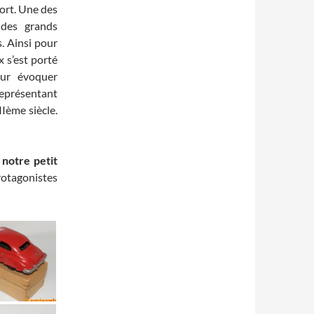
port. Une des
 des grands
. Ainsi pour
x s’est porté
our évoquer
eprésentant
IIème siècle.
 notre petit
rotagonistes