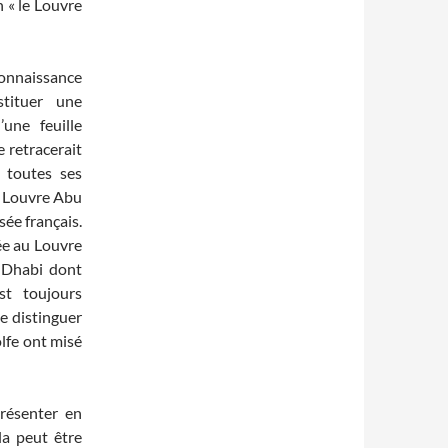
n « le Louvre
nnaissance
stituer une
’une feuille
e retracerait
s toutes ses
du Louvre Abu
sée français.
ée au Louvre
 Dhabi dont
st toujours
e distinguer
olfe ont misé
présenter en
la peut être