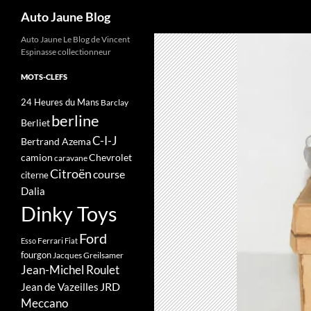
Recherche
Auto Jaune Blog
Auto Jaune Le Blog de Vincent
Espinasse collectionneur
MOTS-CLEFS
24 Heures du Mans
Barclay
berline
Berliet
C-I-J
Bertrand Azema
camion
Chevrolet
caravane
Citroën
course
citerne
Dalia
Dinky Toys
Ford
Ferrari
Esso
Fiat
fourgon
Jacques Greilsamer
Jean-Michel Roulet
JRD
Jean de Vazeilles
Meccano