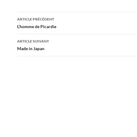
Navigation
ARTICLE PRÉCÉDENT
des
L’homme de Picardie
articles
ARTICLE SUIVANT
Made in Japan