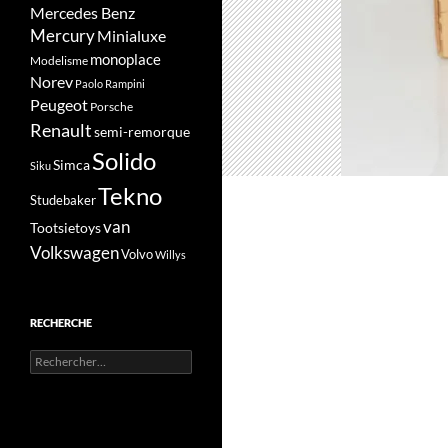
Mercedes Benz
Mercury
Minialuxe
monoplace
Modelisme
Norev
Paolo Rampini
Peugeot
Porsche
Renault
semi-remorque
Solido
Simca
Siku
Tekno
Studebaker
van
Tootsietoys
Volkswagen
Volvo
Willys
RECHERCHE
Rechercher :