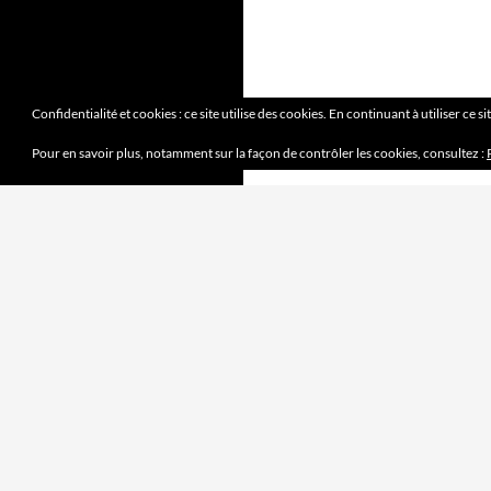
Confidentialité et cookies : ce site utilise des cookies. En continuant à utiliser ce s
Pour en savoir plus, notamment sur la façon de contrôler les cookies, consultez :
DERNIERS ARTICLES
Mission accomplie
4 juin 2023
le jeu des sept erreurs
7 mai 2023
« jouet français »
2 avril 2023
Mobilité douce