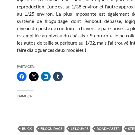
reproduction. L’une est au 1/38 environ et l’autre appro
au 1/25 environ. La plus imposante est également é
système de filoguidage, dont l’embout dépasse, logi
niveau du poste de conduite, à travers le pare-brise. La pl
estampillée au niveau du châssis « Stentorp ». Je ne coll
les autos de taille supérieure au 1/32, mais j’ai trouvé i
faire dialoguer ces deux modèles !
PARTAGER :
J’AIME ÇA :
BUICK
FILOGUIDAGE
LE LOUVRE
ROADMASTER
STE