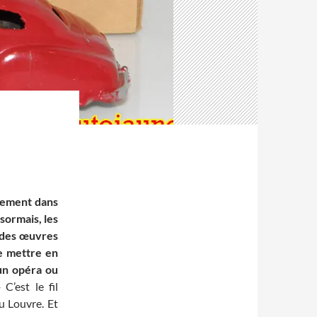
èrement dans
sormais, les
 des œuvres
de mettre en
un opéra ou
»
C’est le fil
u Louvre. Et