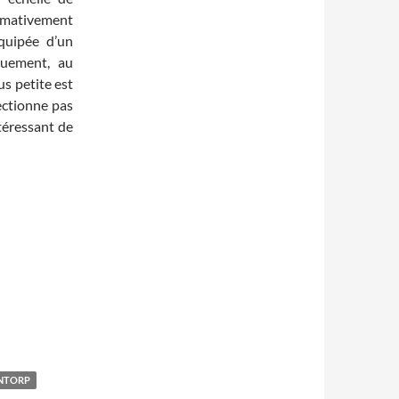
ximativement
quipée d’un
quement, au
us petite est
ectionne pas
ntéressant de
NTORP