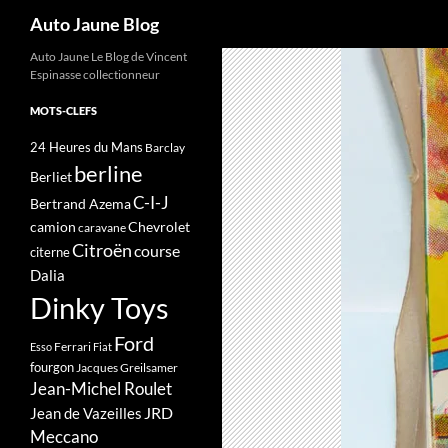
Recherche
Auto Jaune Blog
Auto Jaune Le Blog de Vincent
Espinasse collectionneur
MOTS-CLEFS
24 Heures du Mans
Barclay
berline
Berliet
C-I-J
Bertrand Azema
camion
Chevrolet
caravane
Citroën
course
citerne
Dalia
Dinky Toys
Ford
Ferrari
Esso
Fiat
fourgon
Jacques Greilsamer
Jean-Michel Roulet
JRD
Jean de Vazeilles
Meccano