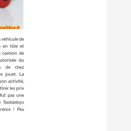
n véhicule de
 en tôle et
du camion de
autorisée du
os de chez
e jouet. La
on activité,
irer les prix
fut pas une
 Tootsietoys
rrence ! Peu