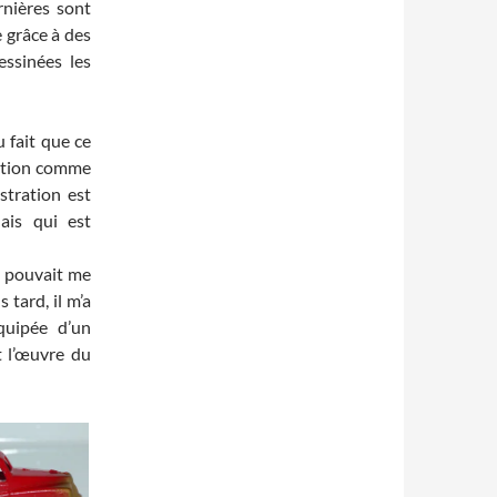
rnières sont
e grâce à des
essinées les
u fait que ce
tation comme
ustration est
ais qui est
il pouvait me
 tard, il m’a
quipée d’un
t l’œuvre du