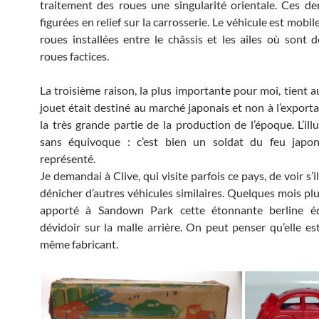
traitement des roues une singularité orientale. Ces de
figurées en relief sur la carrosserie. Le véhicule est mobil
roues installées entre le châssis et les ailes où sont d
roues factices.
La troisième raison, la plus importante pour moi, tient a
jouet était destiné au marché japonais et non à l’expor
la très grande partie de la production de l’époque. L’ill
sans équivoque : c’est bien un soldat du feu japon
représenté.
Je demandai à Clive, qui visite parfois ce pays, de voir s’
dénicher d’autres véhicules similaires. Quelques mois plus
apporté à Sandown Park cette étonnante berline é
dévidoir sur la malle arrière. On peut penser qu’elle es
même fabricant.