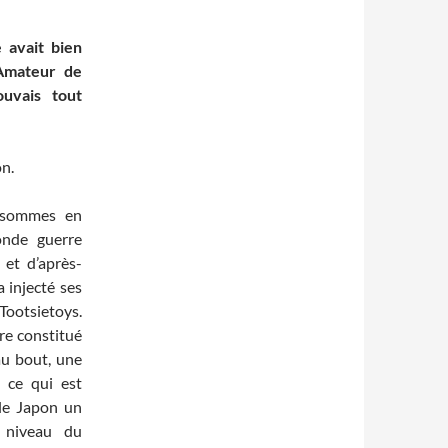
 avait bien
Amateur de
ouvais tout
on.
s sommes en
onde guerre
 et d’après-
 injecté ses
Tootsietoys.
ire constitué
 au bout, une
, ce qui est
 le Japon un
 niveau du