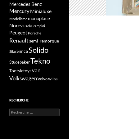
Mercedes Benz
Mercury
Minialuxe
monoplace
Modelisme
Norev
Paolo Rampini
Peugeot
Porsche
Renault
semi-remorque
Solido
Simca
Siku
Tekno
Studebaker
van
Tootsietoys
Volkswagen
Volvo
Willys
RECHERCHE
Rechercher :