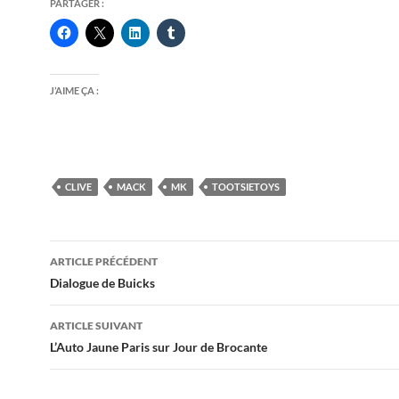
PARTAGER :
J’AIME ÇA :
CLIVE
MACK
MK
TOOTSIETOYS
Navigation
ARTICLE PRÉCÉDENT
des
Dialogue de Buicks
articles
ARTICLE SUIVANT
L’Auto Jaune Paris sur Jour de Brocante