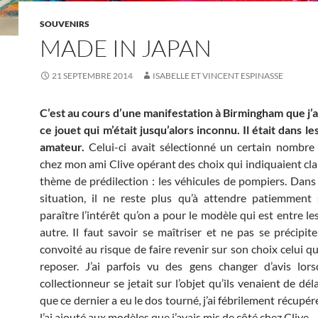
SOUVENIRS
MADE IN JAPAN
21 SEPTEMBRE 2014
ISABELLE ET VINCENT ESPINASSE
C’est au cours d’une manifestation à Birmingham que j’
ce jouet qui m’était jusqu’alors inconnu. Il était dans l
amateur.
Celui-ci avait sélectionné un certain nombre
chez mon ami Clive opérant des choix qui indiquaient cl
thème de prédilection : les véhicules de pompiers. Dans
situation, il ne reste plus qu’à attendre patiemment 
paraître l’intérêt qu’on a pour le modèle qui est entre l
autre. Il faut savoir se maîtriser et ne pas se précipite
convoité au risque de faire revenir sur son choix celui qu
reposer. J’ai parfois vu des gens changer d’avis lor
collectionneur se jetait sur l’objet qu’ils venaient de dél
que ce dernier a eu le dos tourné, j’ai fébrilement récupéré 
l’ai ajouté aux modèles que j’avais mis de côté chez Clive.