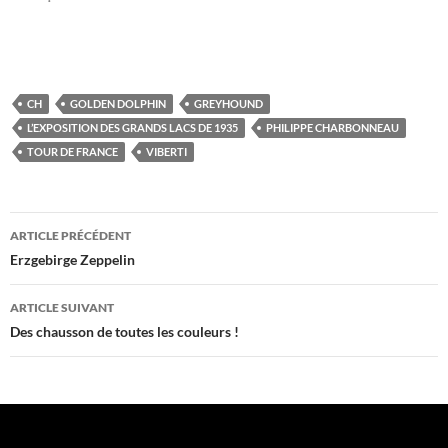
CH
GOLDEN DOLPHIN
GREYHOUND
L’EXPOSITION DES GRANDS LACS DE 1935
PHILIPPE CHARBONNEAU
TOUR DE FRANCE
VIBERTI
Navigation
ARTICLE PRÉCÉDENT
des
Erzgebirge Zeppelin
articles
ARTICLE SUIVANT
Des chausson de toutes les couleurs !