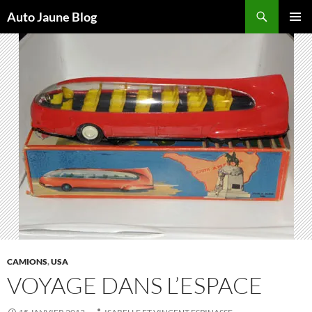
Recherche
Auto Jaune Blog
ALLER
MENU
AU
PRINCI
CONTENU
CAMIONS
,
USA
VOYAGE DANS L’ESPACE