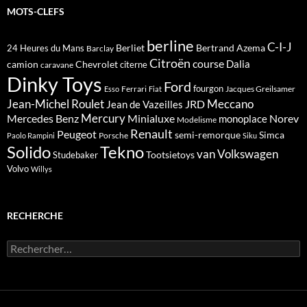
MOTS-CLEFS
berline
C-I-J
Berliet
Bertrand Azema
24 Heures du Mans
Barclay
Citroën
course
Dalia
camion
Chevrolet
citerne
caravane
Dinky Toys
Ford
fourgon
Ferrari
Jacques Greilsamer
Esso
Fiat
Meccano
Jean-Michel Roulet
JRD
Jean de Vazeilles
Mercedes Benz
Mercury
Minialuxe
Norev
monoplace
Modelisme
Renault
Peugeot
semi-remorque
Simca
Porsche
Paolo Rampini
Siku
Solido
Tekno
van
Volkswagen
Tootsietoys
Studebaker
Volvo
Willys
RECHERCHE
Rechercher :