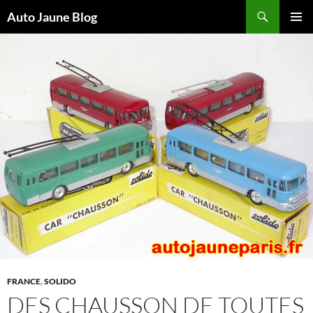
Recherche
Auto Jaune Blog
ALLER
MENU
AU
PRINCI
CONTENU
FRANCE
,
SOLIDO
DES CHAUSSON DE TOUTES