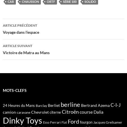
CAR
CHAUSSON
ORTF
SÉRIE 100
SOLIDO
Navigation
ARTICLE PRÉCÉDENT
des
Voyage dans l’espace
articles
ARTICLE SUIVANT
Victoire de Matra au Mans
MOTS-CLEFS
berline
C-I-J
Berliet
Bertrand Azema
24 Heures du Mans
Barclay
Citroën
course
Dalia
camion
Chevrolet
citerne
caravane
Dinky Toys
Ford
fourgon
Ferrari
Jacques Greilsamer
Esso
Fiat