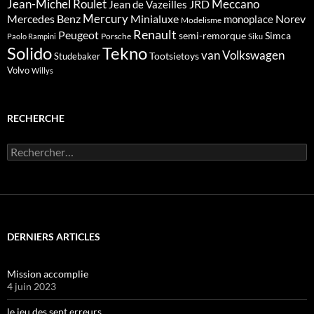
Meccano
Jean-Michel Roulet
JRD
Jean de Vazeilles
Mercedes Benz
Mercury
Minialuxe
Norev
monoplace
Modelisme
Renault
Peugeot
semi-remorque
Simca
Porsche
Paolo Rampini
Siku
Solido
Tekno
van
Volkswagen
Tootsietoys
Studebaker
Volvo
Willys
RECHERCHE
Rechercher :
DERNIERS ARTICLES
Mission accomplie
4 juin 2023
le jeu des sept erreurs