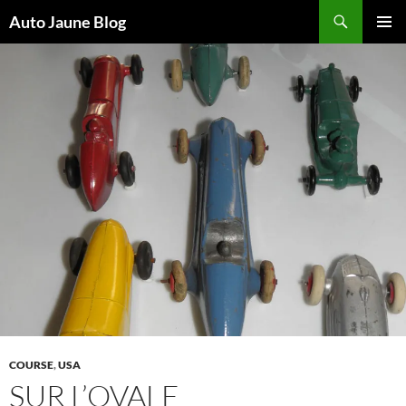
Recherche
Auto Jaune Blog
ALLER
MENU
AU
PRINCI
CONTENU
COURSE
,
USA
SUR L’OVALE