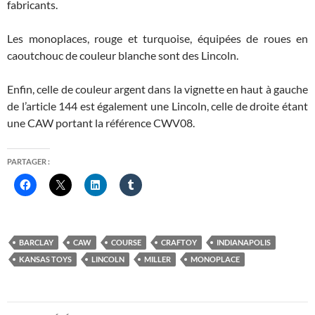
fabricants.
Les monoplaces, rouge et turquoise, équipées de roues en
caoutchouc de couleur blanche sont des Lincoln.
Enfin, celle de couleur argent dans la vignette en haut à gauche
de l’article 144 est également une Lincoln, celle de droite étant
une CAW portant la référence CWV08.
PARTAGER :
BARCLAY
CAW
COURSE
CRAFTOY
INDIANAPOLIS
KANSAS TOYS
LINCOLN
MILLER
MONOPLACE
Navigation