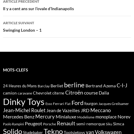
ARTICLE PRÉCÉDENT
des
Il y a cent ans sur l’ovale d’Indianapolis
articles
ARTICLE SUIVANT
Swinging London – 1
MOTS-CLEFS
berline
C-I-J
Berliet
Bertrand Azema
24 Heures du Mans
Barclay
Citroën
course
Dalia
camion
Chevrolet
citerne
caravane
Dinky Toys
Ford
fourgon
Ferrari
Jacques Greilsamer
Esso
Fiat
Meccano
Jean-Michel Roulet
JRD
Jean de Vazeilles
Mercedes Benz
Mercury
Minialuxe
Norev
monoplace
Modelisme
Renault
Peugeot
semi-remorque
Simca
Porsche
Paolo Rampini
Siku
Solido
Tekno
van
Volkswagen
Tootsietoys
Studebaker