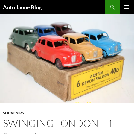
Recherche
Auto Jaune Blog
ALLER
MENU
AU
PRINCI
CONTENU
SOUVENIRS
SWINGING LONDON – 1