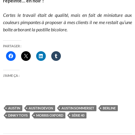
repeinte… en noir !
Certes le travail était de qualité, mais en fait de miniature aux
couleurs pimpantes à proposer à mes clients il ne me restait qu’une
boîte arborant la pastille bicolore.
PARTAGER :
J’AIME ÇA :
AUSTIN
AUSTIN DEVON
AUSTIN SOMMERSET
BERLINE
DINKY TOYS
MORRIS OXFORD
SÉRIE 40