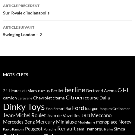
Navigation
ARTICLE PRÉCÉDENT
des
Sur l’ovale d’Indianapolis
articles
ARTICLE SUIVANT
Swinging London – 2
MOTS-CLEFS
berline
C-I-J
Berliet
Bertrand Azema
24 Heures du Mans
Barclay
Citroën
course
Dalia
camion
Chevrolet
citerne
caravane
Dinky Toys
Ford
fourgon
Ferrari
Jacques Greilsamer
Esso
Fiat
Meccano
Jean-Michel Roulet
JRD
Jean de Vazeilles
Mercedes Benz
Mercury
Minialuxe
Norev
monoplace
Modelisme
Renault
Peugeot
semi-remorque
Simca
Porsche
Paolo Rampini
Siku