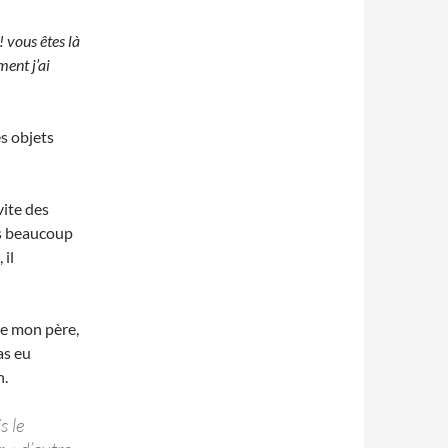
! vous êtes là
ent j’ai
s objets
vite des
is beaucoup
 il
 de mon père,
as eu
n.
s le