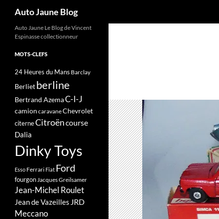
Recherche
Auto Jaune Blog
Auto Jaune Le Blog de Vincent
Espinasse collectionneur
MOTS-CLEFS
24 Heures du Mans
Barclay
berline
Berliet
C-I-J
Bertrand Azema
camion
Chevrolet
caravane
Citroën
course
citerne
Dalia
Dinky Toys
Ford
Ferrari
Esso
Fiat
fourgon
Jacques Greilsamer
Jean-Michel Roulet
JRD
Jean de Vazeilles
Meccano