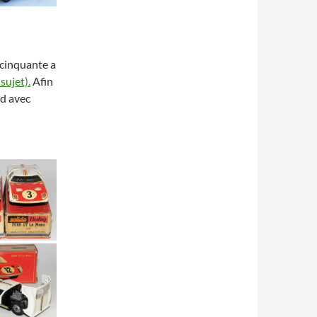
 cinquante a
sujet).
Afin
rd avec