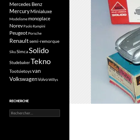
Mercedes Benz
Mercury
Minialuxe
monoplace
Modelisme
Norev
Paolo Rampini
Peugeot
Porsche
Renault
semi-remorque
Solido
Simca
Siku
Tekno
Studebaker
van
Tootsietoys
Volkswagen
Volvo
Willys
RECHERCHE
Rechercher :