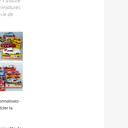
 « d’autre
miniatures
vie de
Connaissez-
cier la