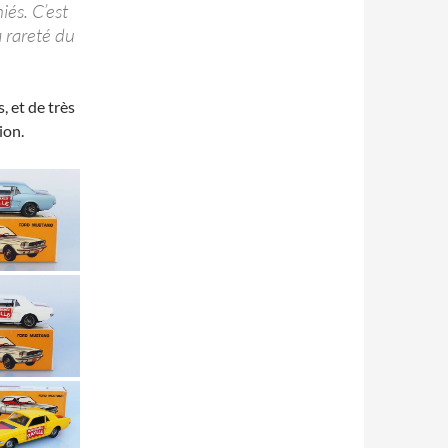
iés. C’est
 rareté du
, et de très
ion.