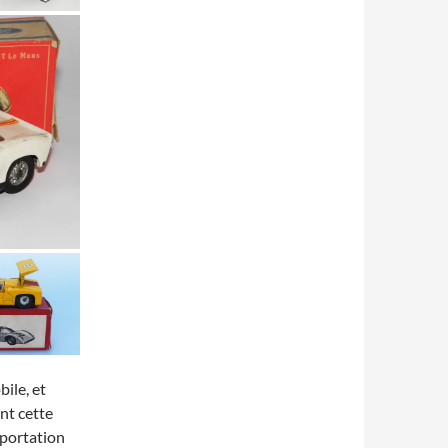
ile, et
nt cette
mportation