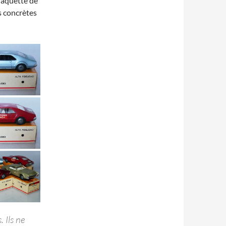
 jaquette de
s concrètes
 Ils ne