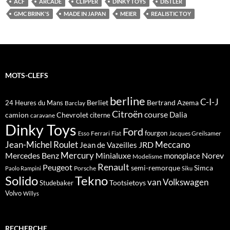
ACF
ARCADE
CLIPPER
DINKY TOYS
DISTLER
GMC BRINK'S
MADE IN JAPAN
MEIER
REALISTIC TOY
MOTS-CLEFS
berline
C-I-J
Berliet
Bertrand Azema
24 Heures du Mans
Barclay
Citroën
course
Dalia
camion
Chevrolet
citerne
caravane
Dinky Toys
Ford
fourgon
Ferrari
Jacques Greilsamer
Esso
Fiat
Meccano
Jean-Michel Roulet
JRD
Jean de Vazeilles
Mercedes Benz
Mercury
Minialuxe
Norev
monoplace
Modelisme
Renault
Peugeot
semi-remorque
Simca
Porsche
Paolo Rampini
Siku
Solido
Tekno
van
Volkswagen
Tootsietoys
Studebaker
Volvo
Willys
RECHERCHE