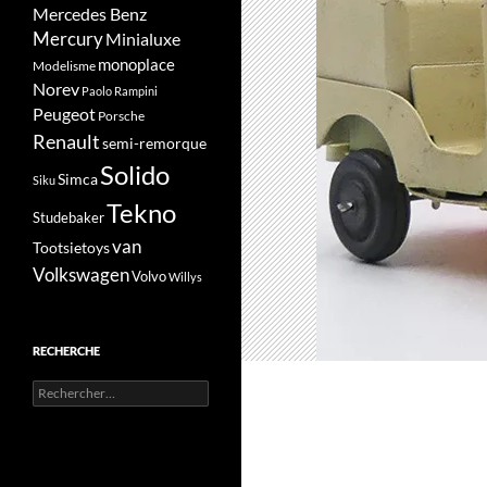
Mercedes Benz
Mercury
Minialuxe
monoplace
Modelisme
Norev
Paolo Rampini
Peugeot
Porsche
Renault
semi-remorque
Solido
Simca
Siku
Tekno
Studebaker
van
Tootsietoys
Volkswagen
Volvo
Willys
RECHERCHE
Rechercher :