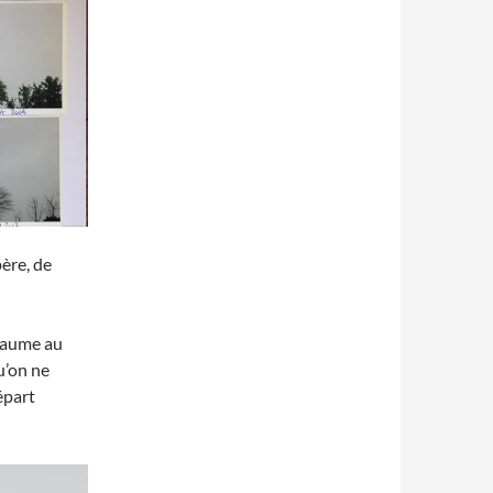
ère, de
baume au
u’on ne
épart