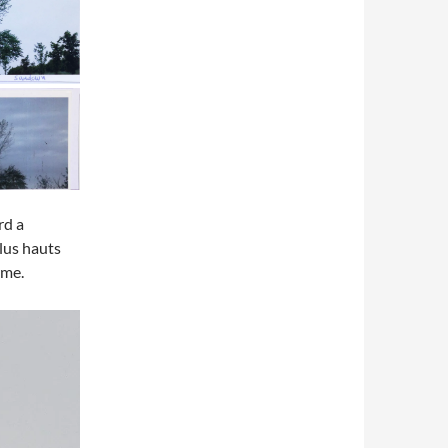
rd a
plus hauts
rme.