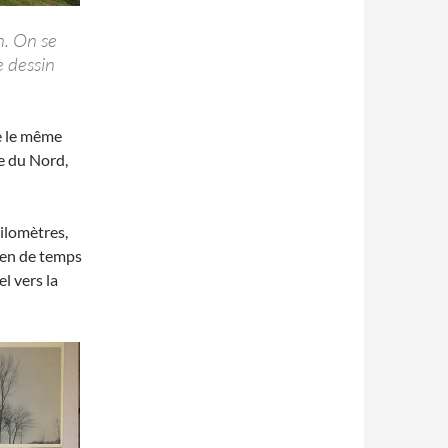
n. On se
e dessin
le le même
te du Nord,
ilomètres,
bien de temps
l vers la