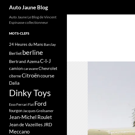
Recherche
Auto Jaune Blog
Auto Jaune Le Blog de Vincent
Espinasse collectionneur
MOTS-CLEFS
24 Heures du Mans
Barclay
berline
Berliet
C-I-J
Bertrand Azema
camion
Chevrolet
caravane
Citroën
course
citerne
Dalia
Dinky Toys
Ford
Ferrari
Esso
Fiat
fourgon
Jacques Greilsamer
Jean-Michel Roulet
JRD
Jean de Vazeilles
Meccano