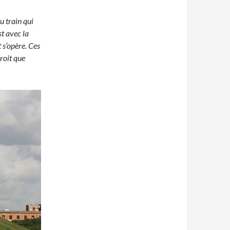
u train qui
t avec la
 s’opère. Ces
roit que