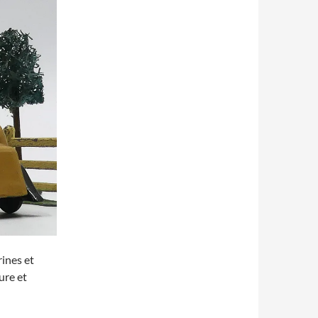
rines et
ure et