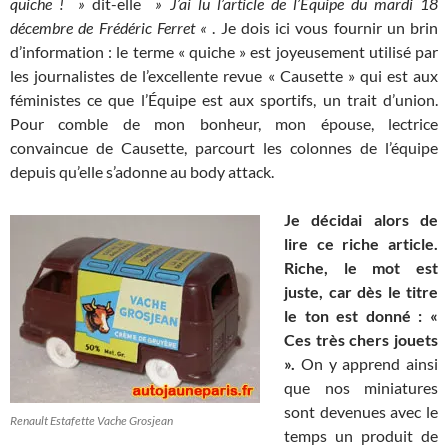
quiche ! »
dit-elle
» J’ai lu l’article de l’Equipe du mardi 18
décembre de Frédéric Ferret «
. Je dois ici vous fournir un brin
d’information : le terme « quiche » est joyeusement utilisé par
les journalistes de l’excellente revue « Causette » qui est aux
féministes ce que l’Équipe est aux sportifs, un trait d’union.
Pour comble de mon bonheur, mon épouse, lectrice
convaincue de Causette, parcourt les colonnes de l’équipe
depuis qu’elle s’adonne au body attack.
Je décidai alors de
lire ce riche article.
Riche, le mot est
juste, car dès le titre
le ton est donné : «
Ces très chers jouets
».
On y apprend ainsi
que nos miniatures
sont devenues avec le
Renault Estafette Vache Grosjean
temps un produit de