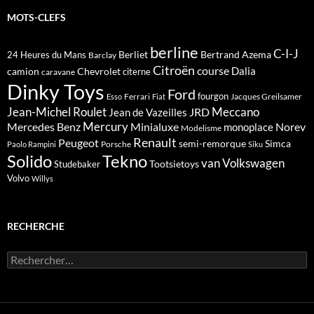
MOTS-CLEFS
berline
C-I-J
Berliet
Bertrand Azema
24 Heures du Mans
Barclay
Citroën
course
Dalia
camion
Chevrolet
citerne
caravane
Dinky Toys
Ford
fourgon
Ferrari
Jacques Greilsamer
Esso
Fiat
Meccano
Jean-Michel Roulet
JRD
Jean de Vazeilles
Mercedes Benz
Mercury
Minialuxe
Norev
monoplace
Modelisme
Renault
Peugeot
semi-remorque
Simca
Porsche
Paolo Rampini
Siku
Solido
Tekno
van
Volkswagen
Tootsietoys
Studebaker
Volvo
Willys
RECHERCHE
Rechercher :