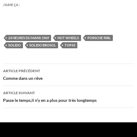
J’AIME ÇA :
24 HEURES DU MANS 1969
HOT WHEELS
PORSCHE 908L
SOLIDO
SOLIDO BROSOL
TOP43
Navigation
ARTICLE PRÉCÉDENT
des
Comme dans un rêve
articles
ARTICLE SUIVANT
Passe le temps,il n’y en a plus pour très longtemps