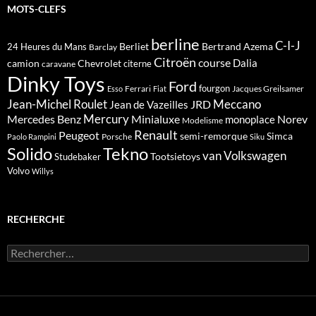
MOTS-CLEFS
berline
C-I-J
Berliet
Bertrand Azema
24 Heures du Mans
Barclay
Citroën
course
Dalia
camion
Chevrolet
citerne
caravane
Dinky Toys
Ford
fourgon
Ferrari
Jacques Greilsamer
Esso
Fiat
Meccano
Jean-Michel Roulet
JRD
Jean de Vazeilles
Mercedes Benz
Mercury
Minialuxe
Norev
monoplace
Modelisme
Renault
Peugeot
semi-remorque
Simca
Porsche
Paolo Rampini
Siku
Solido
Tekno
van
Volkswagen
Tootsietoys
Studebaker
Volvo
Willys
RECHERCHE
Rechercher :