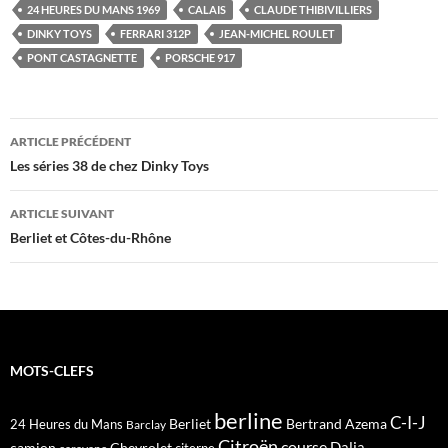
24 HEURES DU MANS 1969
CALAIS
CLAUDE THIBIVILLIERS
DINKY TOYS
FERRARI 312P
JEAN-MICHEL ROULET
PONT CASTAGNETTE
PORSCHE 917
Navigation
ARTICLE PRÉCÉDENT
des
Les séries 38 de chez Dinky Toys
articles
ARTICLE SUIVANT
Berliet et Côtes-du-Rhône
MOTS-CLEFS
berline
C-I-J
Berliet
Bertrand Azema
24 Heures du Mans
Barclay
Citroën
course
Dalia
camion
Chevrolet
citerne