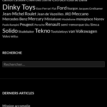
caravane
Dinky Toys
Ford
fourgon
Ferrari
Jacques Greilsamer
Esso
Fiat
Meccano
Jean-Michel Roulet
JRD
Jean de Vazeilles
Mercedes Benz
Mercury
Minialuxe
Norev
monoplace
Modelisme
Renault
Peugeot
semi-remorque
Simca
Porsche
Paolo Rampini
Siku
Solido
Tekno
van
Volkswagen
Tootsietoys
Studebaker
Volvo
Willys
RECHERCHE
Rechercher :
DERNIERS ARTICLES
Mission accomplie