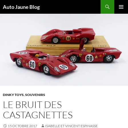
Recherche
Auto Jaune Blog
ALLER
MENU
AU
PRINCI
CONTENU
DINKY TOYS
,
SOUVENIRS
LE BRUIT DES
CASTAGNETTES
15 OCTOBRE 2017
ISABELLE ET VINCENT ESPINASSE