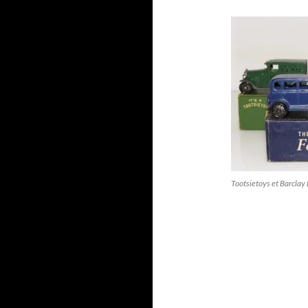
Tootsietoys et Barclay 