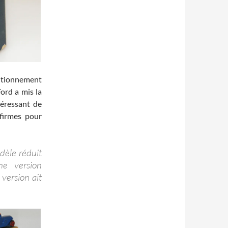
ditionnement
Ford a mis la
téressant de
 firmes pour
dèle réduit
ne version
 version ait