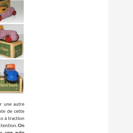
er une autre
nte de cette
to à traction
attention.
On
er une auto