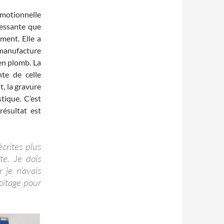
omotionnelle
ressante que
ment. Elle a
manufacture
 en plomb. La
nte de celle
t, la gravure
stique. C’est
ésultat est
crites plus
te. Je dois
 je n’avais
oîtage pour