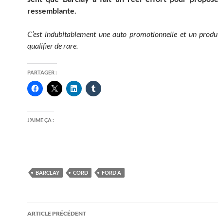
ressemblante.
C’est indubitablement une auto promotionnelle et un produ
qualifier de rare.
PARTAGER :
J’AIME ÇA :
BARCLAY
CORD
FORD A
Navigation
ARTICLE PRÉCÉDENT