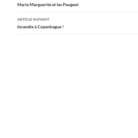
des
Marie Marguerite et les Peugeot
articles
ARTICLE SUIVANT
Incendie à Copenhague !