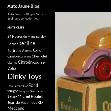
Recherche
Auto Jaune Blog
Auto Jaune Le Blog de Vincent
Espinasse collectionneur
MOTS-CLEFS
24 Heures du Mans
Barclay
berline
Berliet
C-I-J
Bertrand Azema
camion
Chevrolet
caravane
Citroën
course
citerne
Dalia
Dinky Toys
Ford
Ferrari
Esso
Fiat
fourgon
Jacques Greilsamer
Jean-Michel Roulet
JRD
Jean de Vazeilles
Meccano