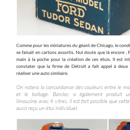
Comme pour les miniatures du géant de Chicago, le con
se faisait en cartons assortis. Nul doute que là encore , 
main à la poche pour la création de ces étuis. Il est in
constater que la firme de Détroit a fait appel à deux
réaliser une auto similaire.
On notera la concordance des couleurs entre le mo
et le boîtage. Barclay a également produit u
limousine avec 6 vitres. Il est fort possible que cette
aussi reçu un étui individuel.