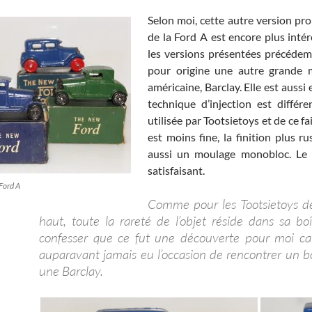
Selon moi, cette autre version pr
de la Ford A est encore plus inté
les versions présentées précédem
pour origine une autre grande 
américaine, Barclay. Elle est aussi
technique d’injection est différe
utilisée par Tootsietoys et de ce fai
est moins fine, la finition plus ru
aussi un moulage monobloc. Le r
satisfaisant.
Ford A
Comme pour les Tootsietoys dé
haut, toute la rareté de l’objet réside dans sa boî
confesser que ce fut une découverte pour moi car
auparavant jamais eu l’occasion de rencontrer un b
une Barclay.