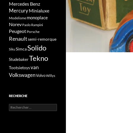
Mercedes Benz
Mercury
Minialuxe
monoplace
Modelisme
Norev
Paolo Rampini
Peugeot
Porsche
Renault
semi-remorque
Solido
Simca
Siku
Tekno
Studebaker
van
Tootsietoys
Volkswagen
Volvo
Willys
RECHERCHE
Rechercher :