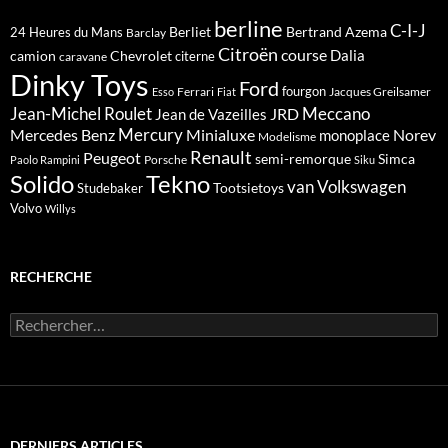
berline
C-I-J
Berliet
Bertrand Azema
24 Heures du Mans
Barclay
Citroën
course
Dalia
camion
Chevrolet
citerne
caravane
Dinky Toys
Ford
fourgon
Ferrari
Jacques Greilsamer
Esso
Fiat
Meccano
Jean-Michel Roulet
JRD
Jean de Vazeilles
Mercedes Benz
Mercury
Minialuxe
Norev
monoplace
Modelisme
Renault
Peugeot
semi-remorque
Simca
Porsche
Paolo Rampini
Siku
Solido
Tekno
van
Volkswagen
Tootsietoys
Studebaker
Volvo
Willys
RECHERCHE
Rechercher :
DERNIERS ARTICLES