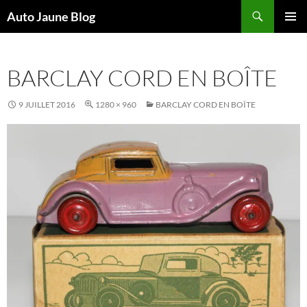
Recherche
Auto Jaune Blog
ALLER
MENU
AU
PRINCI
CONTENU
BARCLAY CORD EN BOÎTE
9 JUILLET 2016
1280 × 960
BARCLAY CORD EN BOÎTE