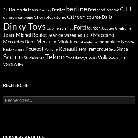
berline
C-I-J
Berliet
Bertrand Azema
24 Heures du Mans
Barclay
Citroën
course
Dalia
camion
Chevrolet
citerne
caravane
Dinky Toys
Ford
fourgon
Ferrari
Jacques Greilsamer
Esso
Fiat
Meccano
Jean-Michel Roulet
JRD
Jean de Vazeilles
Mercedes Benz
Mercury
Minialuxe
Norev
monoplace
Modelisme
Renault
Peugeot
semi-remorque
Simca
Porsche
Paolo Rampini
Siku
Solido
Tekno
van
Volkswagen
Tootsietoys
Studebaker
Volvo
Willys
RECHERCHE
Rechercher :
DERNIERS ARTICLES