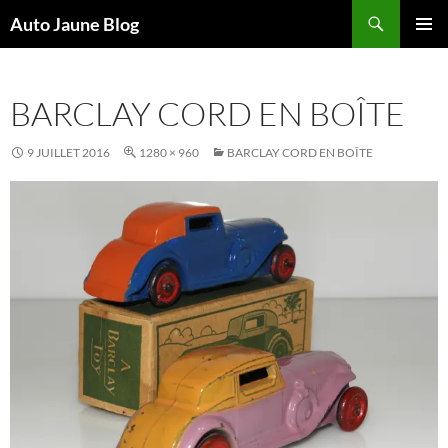
Recherche
Auto Jaune Blog
ALLER
MENU
AU
PRINCI
CONTENU
BARCLAY CORD EN BOÎTE
9 JUILLET 2016
1280 × 960
BARCLAY CORD EN BOÎTE