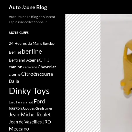
Recherche
Auto Jaune Blog
Auto Jaune Le Blog de Vincent
Espinasse collectionneur
MOTS-CLEFS
24 Heures du Mans
Barclay
berline
Berliet
C-I-J
Bertrand Azema
camion
Chevrolet
caravane
Citroën
course
citerne
Dalia
Dinky Toys
Ford
Ferrari
Esso
Fiat
fourgon
Jacques Greilsamer
Jean-Michel Roulet
JRD
Jean de Vazeilles
Meccano