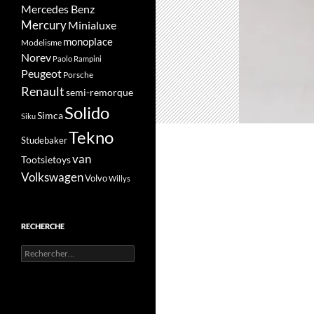
Mercedes Benz
Mercury
Minialuxe
monoplace
Modelisme
Norev
Paolo Rampini
Peugeot
Porsche
Renault
semi-remorque
Solido
Simca
Siku
Tekno
Studebaker
van
Tootsietoys
Volkswagen
Volvo
Willys
RECHERCHE
Rechercher :