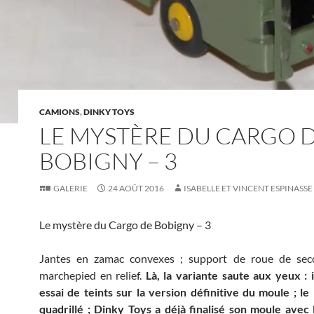
CAMIONS
,
DINKY TOYS
LE MYSTÈRE DU CARGO 
BOBIGNY – 3
GALERIE
24 AOÛT 2016
ISABELLE ET VINCENT ESPINASSE
Le mystère du Cargo de Bobigny – 3
Jantes en zamac convexes ; support de roue de seco
marchepied en relief.
Là, la variante saute aux yeux : il
essai de teints sur la version définitive du moule ; le 
quadrillé ; Dinky Toys a déjà finalisé son moule avec l