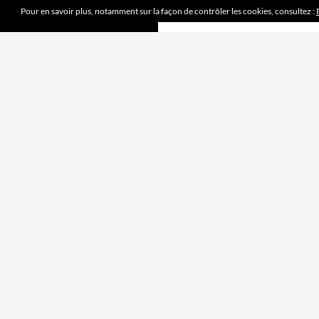
Pour en savoir plus, notamment sur la façon de contrôler les cookies, consultez :
DERNIERS ARTICLES
Mission accomplie
4 juin 2023
le jeu des sept erreurs
7 mai 2023
« jouet français »
2 avril 2023
Mobilité douce
5 mars 2023
Pipelette 9
5 février 2023