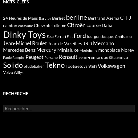
MOTS-CLEFS
berline
C-I-J
Berliet
Bertrand Azema
24 Heures du Mans
Barclay
Citroën
course
Dalia
camion
Chevrolet
citerne
caravane
Dinky Toys
Ford
fourgon
Ferrari
Jacques Greilsamer
Esso
Fiat
Meccano
Jean-Michel Roulet
JRD
Jean de Vazeilles
Mercedes Benz
Mercury
Minialuxe
Norev
monoplace
Modelisme
Renault
Peugeot
semi-remorque
Simca
Porsche
Paolo Rampini
Siku
Solido
Tekno
van
Volkswagen
Tootsietoys
Studebaker
Volvo
Willys
RECHERCHE
Rechercher :