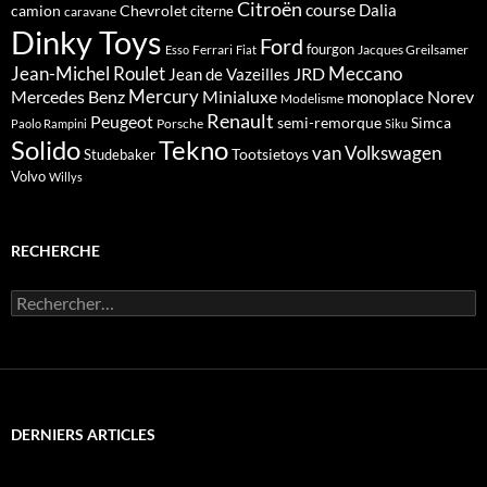
Citroën
course
Dalia
camion
Chevrolet
citerne
caravane
Dinky Toys
Ford
fourgon
Ferrari
Jacques Greilsamer
Esso
Fiat
Meccano
Jean-Michel Roulet
JRD
Jean de Vazeilles
Mercedes Benz
Mercury
Minialuxe
Norev
monoplace
Modelisme
Renault
Peugeot
semi-remorque
Simca
Porsche
Paolo Rampini
Siku
Solido
Tekno
van
Volkswagen
Tootsietoys
Studebaker
Volvo
Willys
RECHERCHE
Rechercher :
DERNIERS ARTICLES