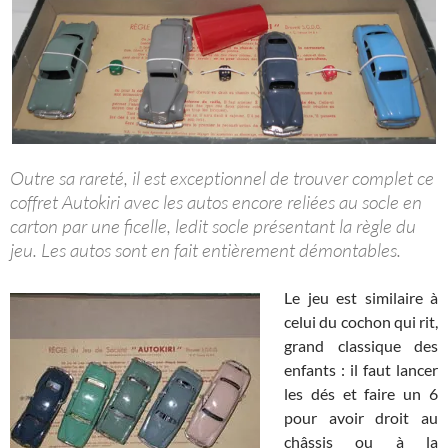
Outre sa rareté, il est exceptionnel de trouver complet ce
coffret Autokiri avec les autos encore reliées au socle en
carton par une ficelle, ledit socle présentant la règle du
jeu. Les autos sont en fait entièrement démontables.
Le jeu est similaire à
celui du cochon qui rit,
grand classique des
enfants : il faut lancer
les dés et faire un 6
pour avoir droit au
châssis ou à la