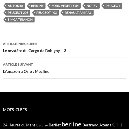
AUTOKIRI
BERLINE
FORD VEDETTE 54
NOREV
PEUGEOT
PEUGEOT 203
PEUGEOT 403
RENAULT AMIRAL
SIMCA TRIANON
Navigation
ARTICLE PRÉCÉDENT
des
Le mystère du Cargo de Bobigny – 3
articles
ARTICLE SUIVANT
L’Amazon a Oslo : Mecline
MOTS-CLEFS
berline
C-I-J
Berliet
Bertrand Azema
24 Heures du Mans
Barclay