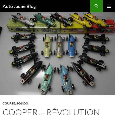
Recherche
Auto Jaune Blog
ALLER
MENU
AU
PRINCI
CONTENU
COURSE
,
SOLIDO
COOPER … RÉVOLUTION