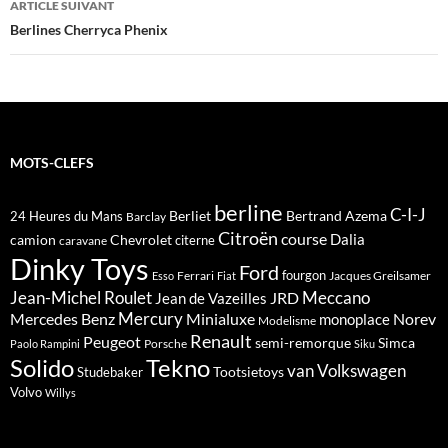
ARTICLE SUIVANT
Berlines Cherryca Phenix
MOTS-CLEFS
berline
C-I-J
Berliet
Bertrand Azema
24 Heures du Mans
Barclay
Citroën
course
Dalia
camion
Chevrolet
citerne
caravane
Dinky Toys
Ford
fourgon
Ferrari
Jacques Greilsamer
Esso
Fiat
Meccano
Jean-Michel Roulet
JRD
Jean de Vazeilles
Mercedes Benz
Mercury
Minialuxe
Norev
monoplace
Modelisme
Renault
Peugeot
semi-remorque
Simca
Porsche
Paolo Rampini
Siku
Solido
Tekno
van
Volkswagen
Tootsietoys
Studebaker
Volvo
Willys