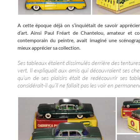
A cette époque déjà on s’inquiétait de savoir apprécie
d’art. Ainsi Paul Fréart de Chantelou, amateur et co
contemporain du peintre, avait imaginé une scénograp
mieux apprécier sa collection.
Ses tableaux étaient dissimulés derrière des tenture
vert. Il expliquait aux amis qui découvraient ses ch
qu’un de ses plaisirs était de redécouvrir ses tabl
considérait-il qu’il ne fallait pas les voir en permanen