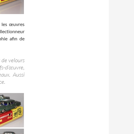
r les œuvres
llectionneur
hie afin de
s de velours
efs-d’œuvre,
eaux. Aussi
ce.