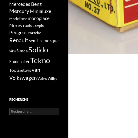
Mercedes Benz
Mercury
Minialuxe
monoplace
Modelisme
Norev
Paolo Rampini
Peugeot
Porsche
Renault
semi-remorque
Solido
Simca
Siku
Tekno
Studebaker
van
Tootsietoys
Volkswagen
Volvo
Willys
RECHERCHE
Rechercher :