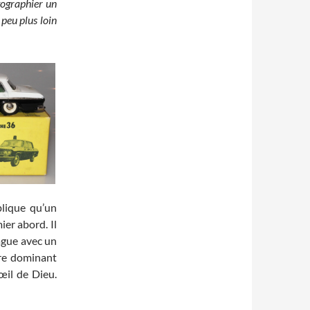
otographier un
 peu plus loin
lique qu’un
ier abord. Il
bague avec un
ère dominant
œil de Dieu.