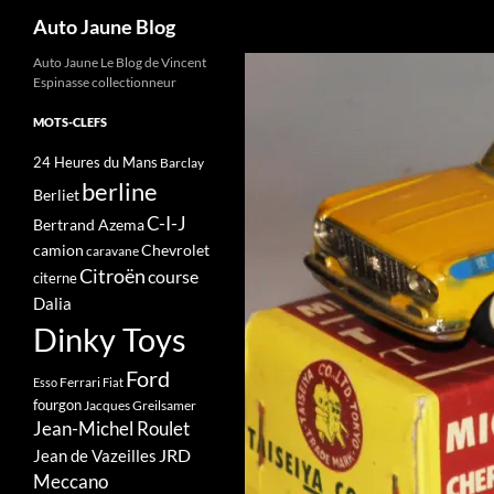
Recherche
Auto Jaune Blog
Auto Jaune Le Blog de Vincent
Espinasse collectionneur
MOTS-CLEFS
24 Heures du Mans
Barclay
berline
Berliet
C-I-J
Bertrand Azema
camion
Chevrolet
caravane
Citroën
course
citerne
Dalia
Dinky Toys
Ford
Ferrari
Esso
Fiat
fourgon
Jacques Greilsamer
Jean-Michel Roulet
JRD
Jean de Vazeilles
Meccano