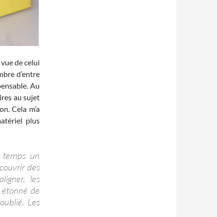
vue de celui
mbre d’entre
pensable. Au
res au sujet
ion. Cela m’a
tériel plus
n temps un
écouvrir des
ligner, les
t étonné de
oublié. Les