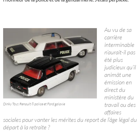
Au vu de sa
carrière
interminable
n’aurait-il pas
été plus
judicieux qu’il
animât une
émission en
direct du
ministère du
travail ou des
Dinky Toys Renault 8 police et Ford galaxie
affaires
sociales pour vanter les mérites du report de l’âge légal du
départ à la retraite ?