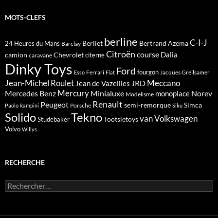
MOTS-CLEFS
berline
C-I-J
Berliet
Bertrand Azema
24 Heures du Mans
Barclay
Citroën
course
Dalia
camion
Chevrolet
citerne
caravane
Dinky Toys
Ford
fourgon
Ferrari
Jacques Greilsamer
Esso
Fiat
Meccano
Jean-Michel Roulet
JRD
Jean de Vazeilles
Mercedes Benz
Mercury
Minialuxe
Norev
monoplace
Modelisme
Renault
Peugeot
semi-remorque
Simca
Porsche
Paolo Rampini
Siku
Solido
Tekno
van
Volkswagen
Tootsietoys
Studebaker
Volvo
Willys
RECHERCHE
Rechercher :