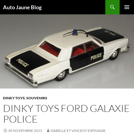
Recherche
Auto Jaune Blog
ALLER
MENU
AU
PRINCI
CONTENU
DINKY TOYS
,
SOUVENIRS
DINKY TOYS FORD GALAXIE
POLICE
30 NOVEMBRE 2015
ISABELLE ET VINCENT ESPINASSE