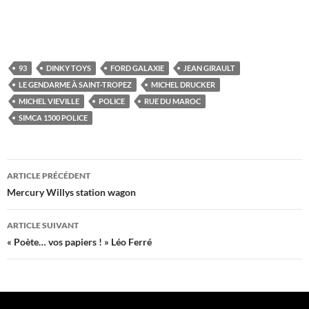
93
DINKY TOYS
FORD GALAXIE
JEAN GIRAULT
LE GENDARME À SAINT-TROPEZ
MICHEL DRUCKER
MICHEL VIEVILLE
POLICE
RUE DU MAROC
SIMCA 1500 POLICE
Navigation
ARTICLE PRÉCÉDENT
des
Mercury Willys station wagon
articles
ARTICLE SUIVANT
« Poète… vos papiers ! » Léo Ferré