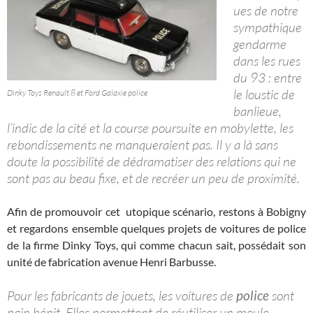
ues de notre
sympathique
gendarme
dans les rues
du 93 : entre
le loustic de
Dinky Toys Renault 8 et Ford Galaxie police
banlieue,
l’indic de la cité et la course poursuite en mobylette, les
rebondissements ne manqueraient pas. Il y a là sans
doute la possibilité de dédramatiser des relations qui ne
sont pas au beau fixe, et de recréer un peu de proximité.
Afin de promouvoir cet utopique scénario, restons à Bobigny
et regardons ensemble quelques projets de voitures de police
de la firme Dinky Toys, qui comme chacun sait, possédait son
unité de fabrication avenue Henri Barbusse.
Pour les fabricants de jouets, les voitures de
police
sont
pain bénit. Elles permettent de réutiliser un moule