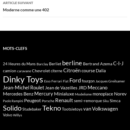
ARTICLE SUIVANT
Moderne comme une 402
MOTS-CLEFS
berline
C-I-J
Berliet
Bertrand Azema
24 Heures du Mans
Barclay
Citroën
course
Dalia
camion
Chevrolet
citerne
caravane
Dinky Toys
Ford
fourgon
Ferrari
Jacques Greilsamer
Esso
Fiat
Meccano
Jean-Michel Roulet
JRD
Jean de Vazeilles
Mercedes Benz
Mercury
Minialuxe
Norev
monoplace
Modelisme
Renault
Peugeot
semi-remorque
Simca
Porsche
Paolo Rampini
Siku
Solido
Tekno
van
Volkswagen
Tootsietoys
Studebaker
Volvo
Willys