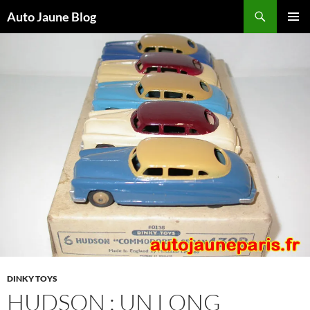
Recherche
Auto Jaune Blog
ALLER
MENU
AU
PRINCI
CONTENU
DINKY TOYS
HUDSON : UN LONG