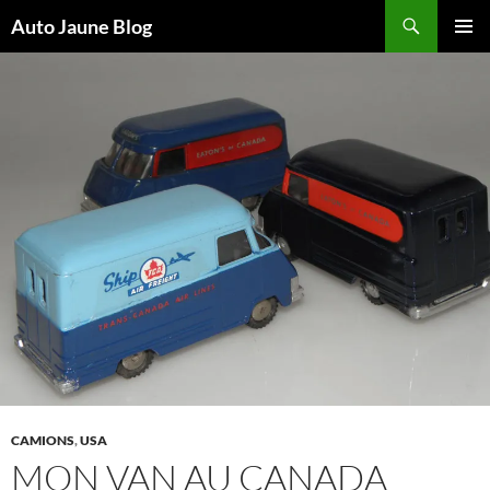
Recherche
Auto Jaune Blog
ALLER
MENU
AU
PRINCI
CONTENU
CAMIONS
,
USA
MON VAN AU CANADA