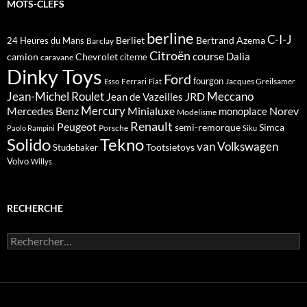
MOTS-CLEFS
berline
C-I-J
Berliet
Bertrand Azema
24 Heures du Mans
Barclay
Citroën
course
Dalia
camion
Chevrolet
citerne
caravane
Dinky Toys
Ford
fourgon
Ferrari
Jacques Greilsamer
Esso
Fiat
Meccano
Jean-Michel Roulet
JRD
Jean de Vazeilles
Mercedes Benz
Mercury
Minialuxe
Norev
monoplace
Modelisme
Renault
Peugeot
semi-remorque
Simca
Porsche
Paolo Rampini
Siku
Solido
Tekno
van
Volkswagen
Tootsietoys
Studebaker
Volvo
Willys
RECHERCHE
Rechercher :