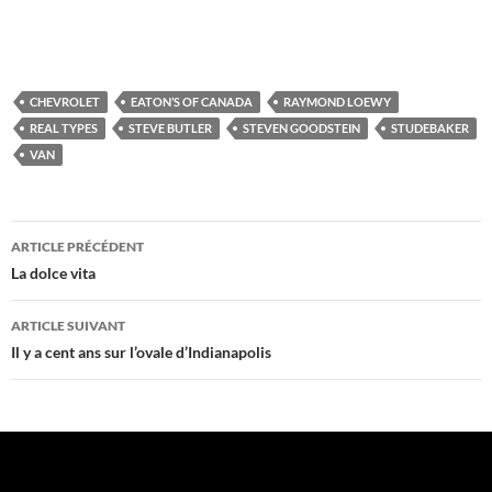
CHEVROLET
EATON’S OF CANADA
RAYMOND LOEWY
REAL TYPES
STEVE BUTLER
STEVEN GOODSTEIN
STUDEBAKER
VAN
Navigation
ARTICLE PRÉCÉDENT
des
La dolce vita
articles
ARTICLE SUIVANT
Il y a cent ans sur l’ovale d’Indianapolis