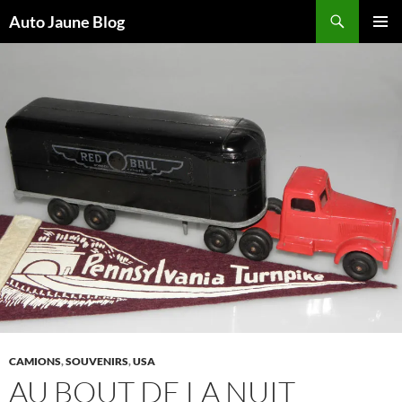
Recherche
Auto Jaune Blog
ALLER
MENU
AU
PRINCI
CONTENU
CAMIONS
,
SOUVENIRS
,
USA
AU BOUT DE LA NUIT