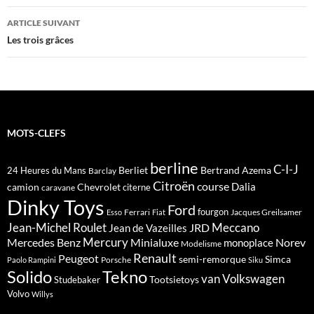
articles
ARTICLE SUIVANT
Les trois grâces
MOTS-CLEFS
berline
C-I-J
Berliet
Bertrand Azema
24 Heures du Mans
Barclay
Citroën
course
Dalia
camion
Chevrolet
citerne
caravane
Dinky Toys
Ford
fourgon
Ferrari
Jacques Greilsamer
Esso
Fiat
Meccano
Jean-Michel Roulet
JRD
Jean de Vazeilles
Mercedes Benz
Mercury
Minialuxe
Norev
monoplace
Modelisme
Renault
Peugeot
semi-remorque
Simca
Porsche
Paolo Rampini
Siku
Solido
Tekno
van
Volkswagen
Tootsietoys
Studebaker
Volvo
Willys