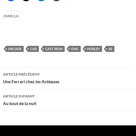
J’AIME ÇA :
ARCADE
CAR
CAST IRON
GMC
HUBLEY
SR
Navigation
ARTICLE PRÉCÉDENT
des
Une Ferrari chez les Aztèques
articles
ARTICLE SUIVANT
Au bout de la nuit