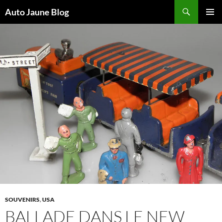
Recherche
Auto Jaune Blog
ALLER
MENU
AU
PRINCI
CONTENU
SOUVENIRS
,
USA
BALLADE DANS LE NEW