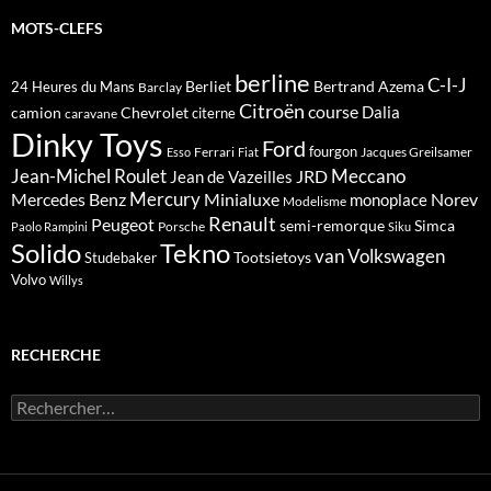
MOTS-CLEFS
berline
C-I-J
Berliet
Bertrand Azema
24 Heures du Mans
Barclay
Citroën
course
Dalia
camion
Chevrolet
citerne
caravane
Dinky Toys
Ford
fourgon
Ferrari
Jacques Greilsamer
Esso
Fiat
Meccano
Jean-Michel Roulet
JRD
Jean de Vazeilles
Mercedes Benz
Mercury
Minialuxe
Norev
monoplace
Modelisme
Renault
Peugeot
semi-remorque
Simca
Porsche
Paolo Rampini
Siku
Solido
Tekno
van
Volkswagen
Tootsietoys
Studebaker
Volvo
Willys
RECHERCHE
Rechercher :