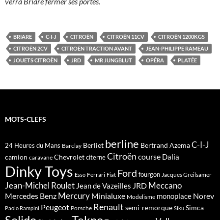
verra Briare fermer ses portes.
BRIARE
C-I-J
CITROËN
CITROËN 11CV
CITROËN 1200KGS
CITROËN 2CV
CITROËN TRACTION AVANT
JEAN-PHILIPPE RAMEAU
JOUETS CITROËN
JRD
MR JUNGBLUT
OPÉRA
PLATÉE
MOTS-CLEFS
berline
C-I-J
Berliet
Bertrand Azema
24 Heures du Mans
Barclay
Citroën
course
Dalia
camion
Chevrolet
citerne
caravane
Dinky Toys
Ford
fourgon
Ferrari
Jacques Greilsamer
Esso
Fiat
Meccano
Jean-Michel Roulet
JRD
Jean de Vazeilles
Mercedes Benz
Mercury
Minialuxe
Norev
monoplace
Modelisme
Renault
Peugeot
semi-remorque
Simca
Porsche
Paolo Rampini
Siku