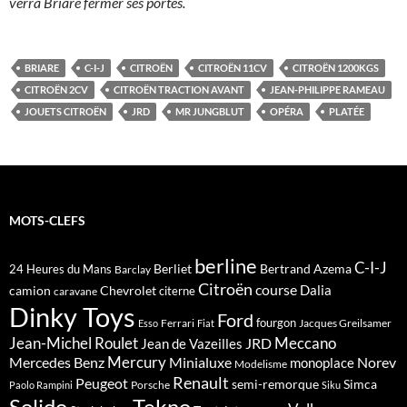
verra Briare fermer ses portes.
BRIARE
C-I-J
CITROËN
CITROËN 11CV
CITROËN 1200KGS
CITROËN 2CV
CITROËN TRACTION AVANT
JEAN-PHILIPPE RAMEAU
JOUETS CITROËN
JRD
MR JUNGBLUT
OPÉRA
PLATÉE
MOTS-CLEFS
berline
C-I-J
Berliet
Bertrand Azema
24 Heures du Mans
Barclay
Citroën
course
Dalia
camion
Chevrolet
citerne
caravane
Dinky Toys
Ford
fourgon
Ferrari
Jacques Greilsamer
Esso
Fiat
Meccano
Jean-Michel Roulet
JRD
Jean de Vazeilles
Mercedes Benz
Mercury
Minialuxe
Norev
monoplace
Modelisme
Renault
Peugeot
semi-remorque
Simca
Porsche
Paolo Rampini
Siku