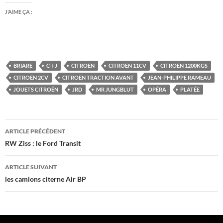
J’AIME ÇA :
BRIARE
C-I-J
CITROËN
CITROËN 11CV
CITROËN 1200KGS
CITROËN 2CV
CITROËN TRACTION AVANT
JEAN-PHILIPPE RAMEAU
JOUETS CITROËN
JRD
MR JUNGBLUT
OPÉRA
PLATÉE
Navigation
ARTICLE PRÉCÉDENT
des
RW Ziss : le Ford Transit
articles
ARTICLE SUIVANT
les camions citerne Air BP