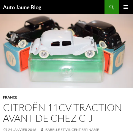
Recherche
Auto Jaune Blog
ALLER
MENU
AU
PRINCI
CONTENU
FRANCE
CITROËN 11CV TRACTION
AVANT DE CHEZ CIJ
24 JANVIER 2016
ISABELLE ET VINCENT ESPINASSE