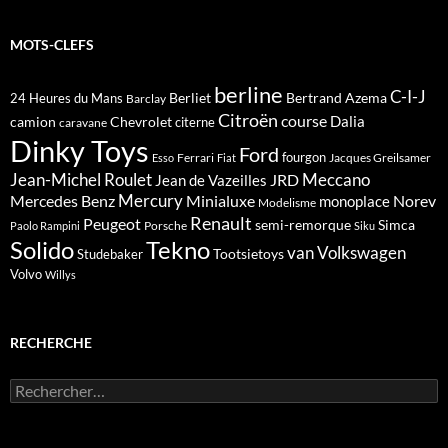
MOTS-CLEFS
berline
C-I-J
Berliet
Bertrand Azema
24 Heures du Mans
Barclay
Citroën
course
Dalia
camion
Chevrolet
citerne
caravane
Dinky Toys
Ford
fourgon
Ferrari
Jacques Greilsamer
Esso
Fiat
Meccano
Jean-Michel Roulet
JRD
Jean de Vazeilles
Mercedes Benz
Mercury
Minialuxe
Norev
monoplace
Modelisme
Renault
Peugeot
semi-remorque
Simca
Porsche
Paolo Rampini
Siku
Solido
Tekno
van
Volkswagen
Tootsietoys
Studebaker
Volvo
Willys
RECHERCHE
Rechercher :