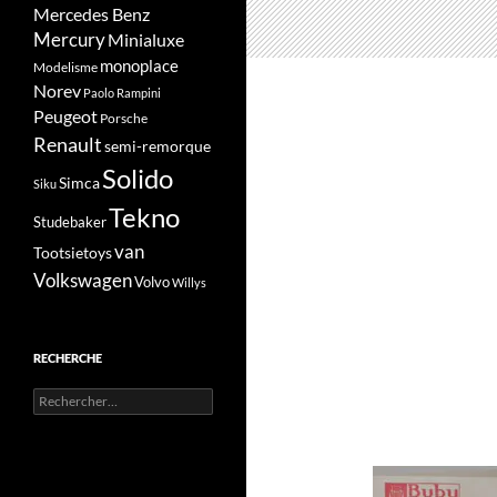
Mercedes Benz
Mercury
Minialuxe
monoplace
Modelisme
Norev
Paolo Rampini
Peugeot
Porsche
Renault
semi-remorque
Solido
Simca
Siku
Tekno
Studebaker
van
Tootsietoys
Volkswagen
Volvo
Willys
RECHERCHE
Rechercher :