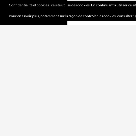
Confidentialité et cookies : ce site utilise des cookies. En continuant à utiliser ce s
Pour en savoir plus, notamment sur la façon de contrôler les cookies, consultez :
DERNIERS ARTICLES
Mission accomplie
4 juin 2023
le jeu des sept erreurs
7 mai 2023
« jouet français »
2 avril 2023
Mobilité douce
5 mars 2023
Pipelette 9
5 février 2023