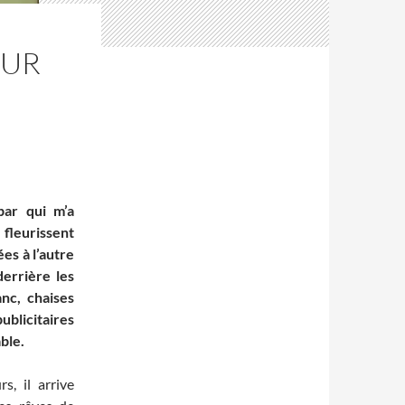
OUR
bar qui m’a
 fleurissent
ées à l’autre
derrière les
nc, chaises
blicitaires
ble.
s, il arrive