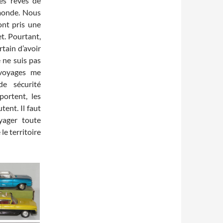
es rêves de
 monde. Nous
ont pris une
t. Pourtant,
rtain d’avoir
e ne suis pas
 voyages me
de sécurité
portent, les
tent. Il faut
yager toute
le territoire