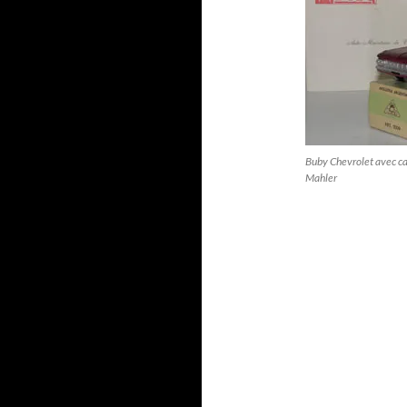
Buby Chevrolet avec ca
Mahler