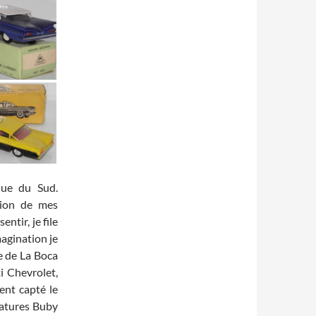
ique du Sud.
ation de mes
entir, je file
agination je
re de La Boca
xi Chevrolet,
ent capté le
iatures Buby