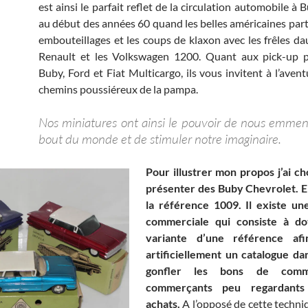
est ainsi le parfait reflet de la circulation automobile à
au début des années 60 quand les belles américaines part
embouteillages et les coups de klaxon avec les frêles d
Renault et les Volkswagen 1200. Quant aux pick-up p
Buby, Ford et Fiat Multicargo, ils vous invitent à l’aven
chemins poussiéreux de la pampa.
Nos miniatures ont ainsi le pouvoir de nous emmene
bout du monde et de stimuler notre imaginaire.
Pour illustrer mon propos j’ai ch
présenter des Buby Chevrolet. E
la référence 1009. Il existe un
commerciale qui consiste à d
variante d’une référence afi
artificiellement un catalogue da
gonfler les bons de com
commerçants peu regardants
achats.
A l’opposé de cette techni