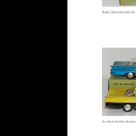
Buby Chevrolet Bel Air
les deux formes de pavi