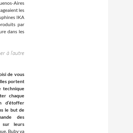
 Buenos-Aires
ageaient les
auphines IKA
roduits par
ture dans les
r à l’autre
oisi de vous
lles portent
e technique
oter chaque
n d’étoffer
ns le but de
mande des
 sur leurs
que, Buby va