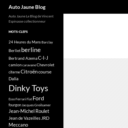
Recherche
Auto Jaune Blog
Auto Jaune Le Blog de Vincent
Espinasse collectionneur
MOTS-CLEFS
24 Heures du Mans
Barclay
berline
Berliet
C-I-J
Bertrand Azema
camion
Chevrolet
caravane
Citroën
course
citerne
Dalia
Dinky Toys
Ford
Ferrari
Esso
Fiat
fourgon
Jacques Greilsamer
Jean-Michel Roulet
JRD
Jean de Vazeilles
Meccano